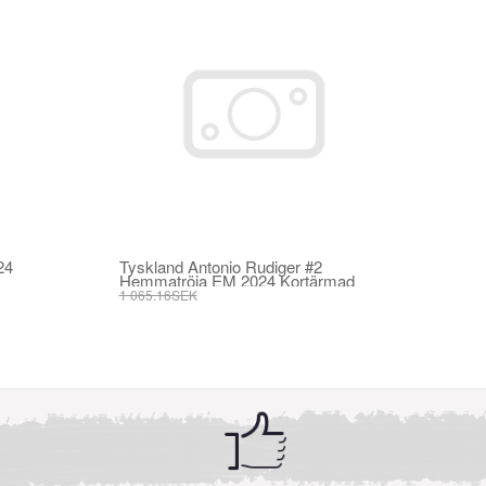
24
Tyskland Antonio Rudiger #2
Hemmatröja EM 2024 Kortärmad
1 065.16SEK
405.21SEK