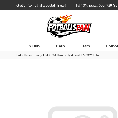
Gratis frakt på alla beställningar!
Få
10%
rabatt över
729
SEK
Klubb
Barn
Dam
Fotbol
Fotbollsfan.com
EM 2024 Herr
Tyskland EM 2024 Herr