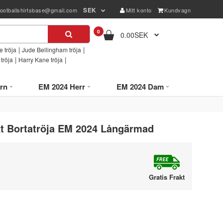
SEK
footballshirtsbase@gmail.com
Mitt konto
Kundvagn
0
0.00SEK
|
|
 tröja
Jude Bellingham tröja
|
|
tröja
Harry Kane tröja
rn
EM 2024 Herr
EM 2024 Dam
t Bortatröja EM 2024 Långärmad
Gratis Frakt