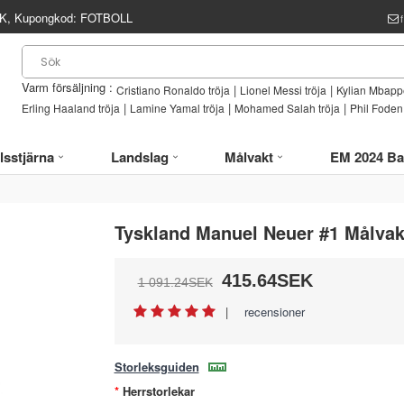
, Kupongkod:
FOTBOLL
Varm försäljning :
|
|
Cristiano Ronaldo tröja
Lionel Messi tröja
Kylian Mbappe
|
|
|
Erling Haaland tröja
Lamine Yamal tröja
Mohamed Salah tröja
Phil Foden 
lsstjärna
Landslag
Målvakt
EM 2024 Ba
Tyskland Manuel Neuer #1 Målvak
415.64SEK
1 091.24SEK
|
recensioner
Storleksguiden
Herrstorlekar