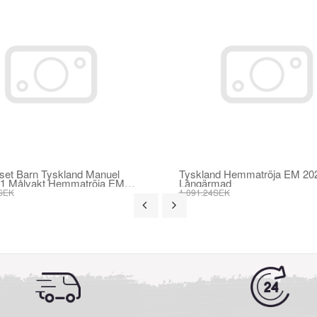
sset Barn Tyskland Manuel
Tyskland Hemmatröja EM 20
#1 Målvakt Hemmatröja EM
Långärmad
ni-Kit Kortärmad (+ korta
SEK
1 091.24SEK
SEK
415.64SEK