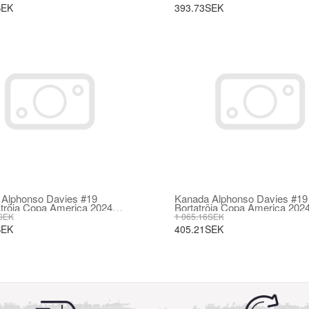
SEK
393.73SEK
Alphonso Davies #19
Kanada Alphonso Davies #19
röja Copa America 2024
Bortatröja Copa America 202
mad
Kortärmad
SEK
1 065.16SEK
SEK
405.21SEK