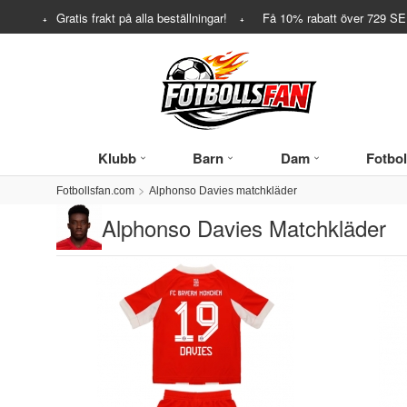
Gratis frakt på alla beställningar!
Få
10%
rabatt över
729
SEK
Klubb
Barn
Dam
Fotbol
Fotbollsfan.com
Alphonso Davies matchkläder
Alphonso Davies Matchkläder