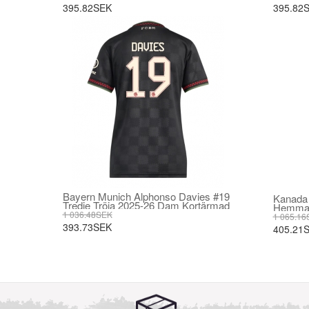
395.82SEK
395.82
Bayern Munich Alphonso Davies #19
Kanada 
Tredje Tröja 2025-26 Dam Kortärmad
Hemmat
1 036.48SEK
Kortär
1 065.16
393.73SEK
405.21