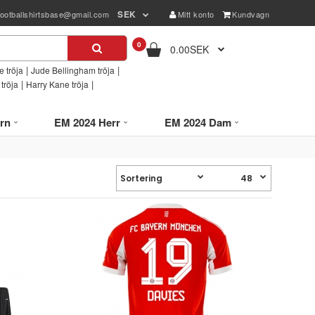
SEK
footballshirtsbase@gmail.com
Mitt konto
Kundvagn
0
0.00SEK
|
|
 tröja
Jude Bellingham tröja
|
|
tröja
Harry Kane tröja
rn
EM 2024 Herr
EM 2024 Dam