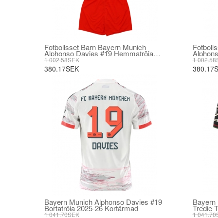
Fotbollsset Barn Bayern Munich
Fotboll
Alphonso Davies #19 Hemmatröja
Alphons
2025-26 Mini-Kit Kortärmad (+ korta
26 Mini
1 002.58SEK
1 002.58
byxor)
380.17SEK
380.17
Bayern Munich Alphonso Davies #19
Bayern 
Bortatröja 2025-26 Kortärmad
Tredje 
1 041.70SEK
1 041.70