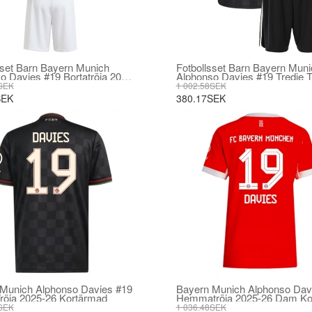
sset Barn Bayern Munich
Fotbollsset Barn Bayern Muni
o Davies #19 Bortatröja 2025-
Alphonso Davies #19 Tredje T
-Kit Kortärmad (+ korta byxor)
2025-26 Mini-Kit Kortärmad (+
SEK
1 002.58SEK
byxor)
SEK
380.17SEK
Munich Alphonso Davies #19
Bayern Munich Alphonso Dav
Tröja 2025-26 Kortärmad
Hemmatröja 2025-26 Dam Ko
SEK
1 036.48SEK