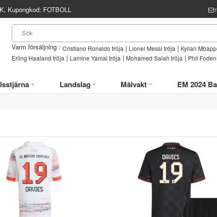
, Kupongkod:
FOTBOLL
Varm försäljning :
|
|
Cristiano Ronaldo tröja
Lionel Messi tröja
Kylian Mbappe
|
|
|
Erling Haaland tröja
Lamine Yamal tröja
Mohamed Salah tröja
Phil Foden 
lsstjärna
Landslag
Målvakt
EM 2024 Ba