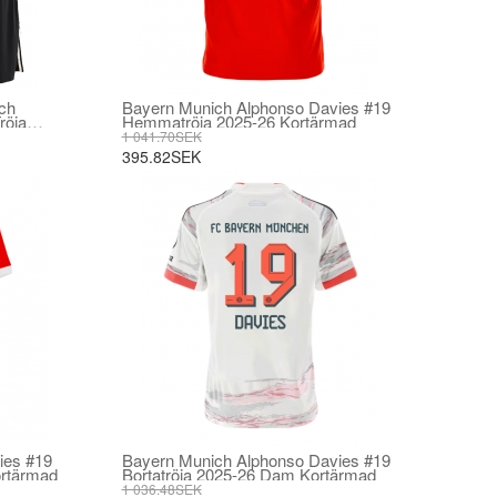
ch
Bayern Munich Alphonso Davies #19
röja
Hemmatröja 2025-26 Kortärmad
 korta
1 041.70SEK
395.82SEK
ies #19
Bayern Munich Alphonso Davies #19
rtärmad
Bortatröja 2025-26 Dam Kortärmad
1 036.48SEK