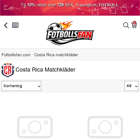
Få
10%
rabatt över
729
SEK, Kupongkod:
FOTBOLL
0
󰅯
󰂩
󰂨
󰃦
Fotbollsfan.com
Costa Rica matchkläder
Costa Rica Matchkläder