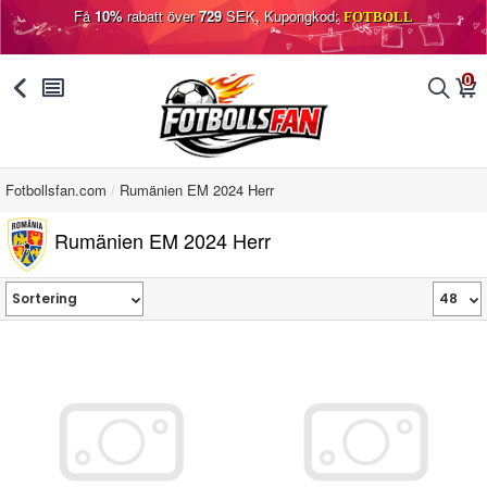
Få
10%
rabatt över
729
SEK, Kupongkod:
FOTBOLL
0
󰅯
󰂩
󰂨
󰃦
Fotbollsfan.com
Rumänien EM 2024 Herr
Rumänien EM 2024 Herr