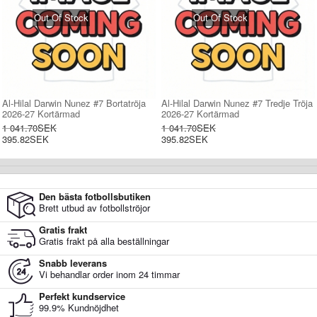
Out Of Stock
Out Of Stock
Al-Hilal Darwin Nunez #7 Bortatröja
Al-Hilal Darwin Nunez #7 Tredje Tröja
2026-27 Kortärmad
2026-27 Kortärmad
1 041.70SEK
1 041.70SEK
395.82SEK
395.82SEK
Den bästa fotbollsbutiken
Brett utbud av fotbollströjor
Gratis frakt
Gratis frakt på alla beställningar
Snabb leverans
Vi behandlar order inom 24 timmar
Perfekt kundservice
99.9% Kundnöjdhet