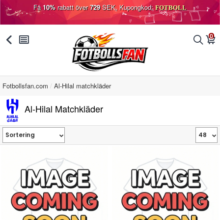
Få
10%
rabatt över
729
SEK, Kupongkod:
FOTBOLL
0
󰅯
󰂩
󰂨
󰃦
Fotbollsfan.com
Al-Hilal matchkläder
Al-Hilal Matchkläder