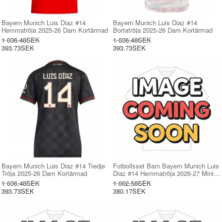
Bayern Munich Luis Diaz #14
Bayern Munich Luis Diaz #14
Hemmatröja 2025-26 Dam Kortärmad
Bortatröja 2025-26 Dam Kortärmad
1 036.48SEK
1 036.48SEK
393.73SEK
393.73SEK
Bayern Munich Luis Diaz #14 Tredje
Fotbollsset Barn Bayern Munich Luis
Tröja 2025-26 Dam Kortärmad
Diaz #14 Hemmatröja 2026-27 Mini-
Kit Kortärmad (+ korta byxor)
1 036.48SEK
1 002.58SEK
393.73SEK
380.17SEK