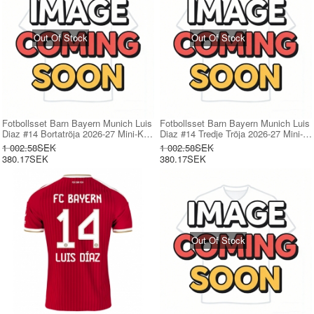
Out Of Stock
Out Of Stock
Fotbollsset Barn Bayern Munich Luis
Fotbollsset Barn Bayern Munich Luis
Diaz #14 Bortatröja 2026-27 Mini-Kit
Diaz #14 Tredje Tröja 2026-27 Mini-
Kortärmad (+ korta byxor)
Kit Kortärmad (+ korta byxor)
1 002.58SEK
1 002.58SEK
380.17SEK
380.17SEK
Out Of Stock