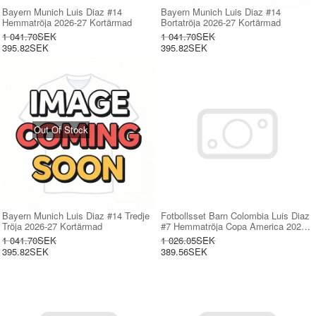
Bayern Munich Luis Diaz #14
Bayern Munich Luis Diaz #14
Hemmatröja 2026-27 Kortärmad
Bortatröja 2026-27 Kortärmad
1 041.70SEK
1 041.70SEK
395.82SEK
395.82SEK
Out Of Stock
Bayern Munich Luis Diaz #14 Tredje
Fotbollsset Barn Colombia Luis Diaz
Tröja 2026-27 Kortärmad
#7 Hemmatröja Copa America 2024
Mini-Kit Kortärmad (+ korta byxor)
1 041.70SEK
1 026.05SEK
395.82SEK
389.56SEK