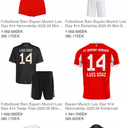
Fotbollsset Barn Bayern Munich Luis
Fotbollsset Barn Bayern Munich Luis
Diaz #14 Hemmatröja 2025-26 Mini-
Diaz #14 Bortatröja 2025-26 Mini-Kit
Kit Kortärmad (+ korta byxor)
Kortärmad (+ korta byxor)
1 002.58SEK
1 002.58SEK
380.17SEK
380.17SEK
Fotbollsset Barn Bayern Munich Luis
Bayern Munich Luis Diaz #14
Diaz #14 Tredje Tröja 2025-26 Mini-
Hemmatröja 2025-26 Kortärmad
Kit Kortärmad (+ korta byxor)
1 002.58SEK
1 041.70SEK
380.17SEK
395.82SEK