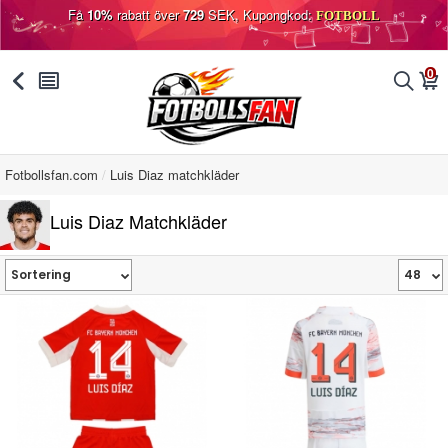
Få
10%
rabatt över
729
SEK, Kupongkod:
FOTBOLL
0
󰅯
󰂩
󰂨
󰃦
Fotbollsfan.com
Luis Diaz matchkläder
Luis Diaz Matchkläder