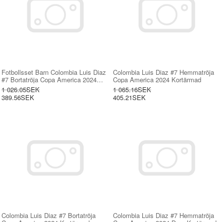
Fotbollsset Barn Colombia Luis Diaz
Colombia Luis Diaz #7 Hemmatröja
#7 Bortatröja Copa America 2024
Copa America 2024 Kortärmad
Mini-Kit Kortärmad (+ korta byxor)
1 026.05SEK
1 065.16SEK
389.56SEK
405.21SEK
Colombia Luis Diaz #7 Bortatröja
Colombia Luis Diaz #7 Hemmatröja