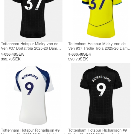
Tottenham Hotspur Micky van de
Tottenham Hotspur Micky van de
Ven #37 Bortatröja 2025-26 Dam
Ven #37 Tredje Tröja 2025-26 Dam
Kortärmad
Kortärmad
1 036.48SEK
1 036.48SEK
393.73SEK
393.73SEK
Tottenham Hotspur Richarlison #9
Tottenham Hotspur Richarlison #9