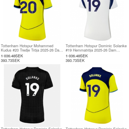
Tottenham Hotspur Mohammed
Tottenham Hotspur Dominic Solanke
Kudus #20 Tredje Tröja 2025-26 Dam
#19 Hemmatröja 2025-26 Dam
Kortärmad
Kortärmad
1 036.48SEK
1 036.48SEK
393.73SEK
393.73SEK
Tottenham Hotspur Dominic Solanke
Tottenham Hotspur Dominic Solanke