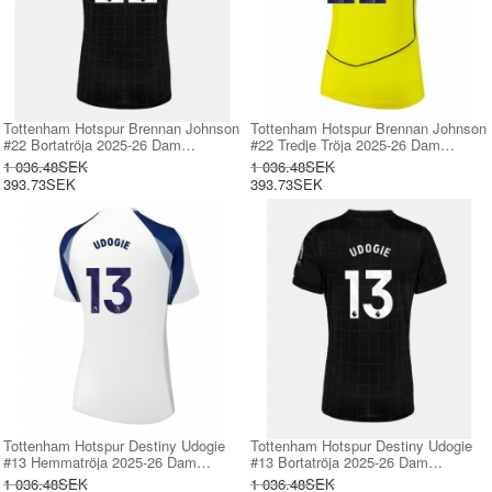
Tottenham Hotspur Brennan Johnson
Tottenham Hotspur Brennan Johnson
#22 Bortatröja 2025-26 Dam
#22 Tredje Tröja 2025-26 Dam
Kortärmad
Kortärmad
1 036.48SEK
1 036.48SEK
393.73SEK
393.73SEK
Tottenham Hotspur Destiny Udogie
Tottenham Hotspur Destiny Udogie
#13 Hemmatröja 2025-26 Dam
#13 Bortatröja 2025-26 Dam
Kortärmad
Kortärmad
1 036.48SEK
1 036.48SEK