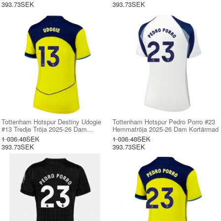
393.73SEK
393.73SEK
Tottenham Hotspur Destiny Udogie
Tottenham Hotspur Pedro Porro #23
#13 Tredje Tröja 2025-26 Dam
Hemmatröja 2025-26 Dam Kortärmad
Kortärmad
1 036.48SEK
1 036.48SEK
393.73SEK
393.73SEK