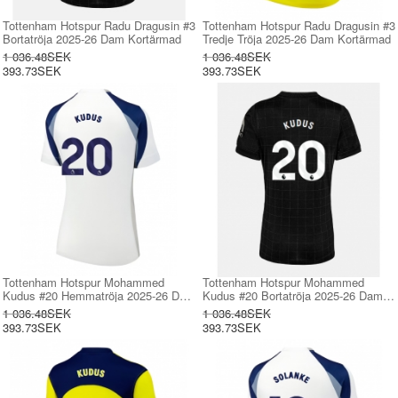
Tottenham Hotspur Radu Dragusin #3
Tottenham Hotspur Radu Dragusin #3
Bortatröja 2025-26 Dam Kortärmad
Tredje Tröja 2025-26 Dam Kortärmad
1 036.48SEK
1 036.48SEK
393.73SEK
393.73SEK
Tottenham Hotspur Mohammed
Tottenham Hotspur Mohammed
Kudus #20 Hemmatröja 2025-26 Dam
Kudus #20 Bortatröja 2025-26 Dam
Kortärmad
Kortärmad
1 036.48SEK
1 036.48SEK
393.73SEK
393.73SEK