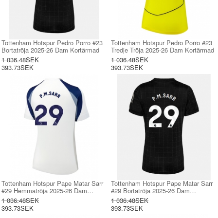
Tottenham Hotspur Pedro Porro #23
Tottenham Hotspur Pedro Porro #23
Bortatröja 2025-26 Dam Kortärmad
Tredje Tröja 2025-26 Dam Kortärmad
1 036.48SEK
1 036.48SEK
393.73SEK
393.73SEK
Tottenham Hotspur Pape Matar Sarr
Tottenham Hotspur Pape Matar Sarr
#29 Hemmatröja 2025-26 Dam
#29 Bortatröja 2025-26 Dam
Kortärmad
Kortärmad
1 036.48SEK
1 036.48SEK
393.73SEK
393.73SEK