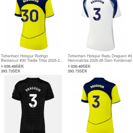
Tottenham Hotspur Rodrigo
Tottenham Hotspur Radu Dragusin #3
Bentancur #30 Tredje Tröja 2025-26
Hemmatröja 2025-26 Dam Kortärmad
Dam Kortärmad
1 036.48SEK
1 036.48SEK
393.73SEK
393.73SEK