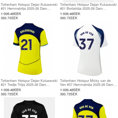
Tottenham Hotspur Dejan Kulusevski
Tottenham Hotspur Dejan Kulusevski
#21 Hemmatröja 2025-26 Dam
#21 Bortatröja 2025-26 Dam
Kortärmad
Kortärmad
1 036.48SEK
1 036.48SEK
393.73SEK
393.73SEK
Tottenham Hotspur Dejan Kulusevski
Tottenham Hotspur Micky van de
#21 Tredje Tröja 2025-26 Dam
Ven #37 Hemmatröja 2025-26 Dam
Kortärmad
Kortärmad
1 036.48SEK
1 036.48SEK
393.73SEK
393.73SEK