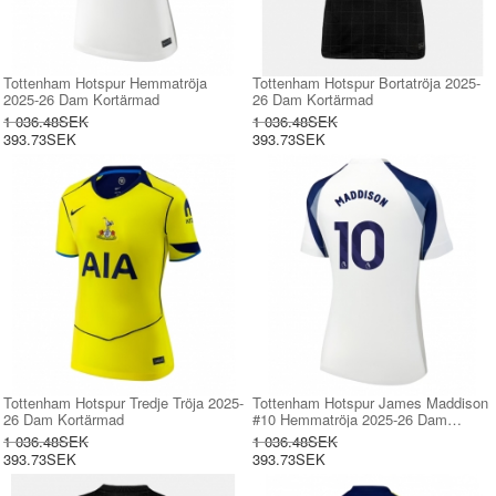
Tottenham Hotspur Hemmatröja
Tottenham Hotspur Bortatröja 2025-
2025-26 Dam Kortärmad
26 Dam Kortärmad
1 036.48SEK
1 036.48SEK
393.73SEK
393.73SEK
Tottenham Hotspur Tredje Tröja 2025-
Tottenham Hotspur James Maddison
26 Dam Kortärmad
#10 Hemmatröja 2025-26 Dam
Kortärmad
1 036.48SEK
1 036.48SEK
393.73SEK
393.73SEK