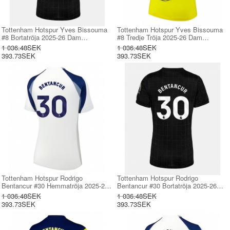
Tottenham Hotspur Yves Bissouma
Tottenham Hotspur Yves Bissouma
#8 Bortatröja 2025-26 Dam
#8 Tredje Tröja 2025-26 Dam
Kortärmad
Kortärmad
1 036.48SEK
1 036.48SEK
393.73SEK
393.73SEK
Tottenham Hotspur Rodrigo
Tottenham Hotspur Rodrigo
Bentancur #30 Hemmatröja 2025-26
Bentancur #30 Bortatröja 2025-26
Dam Kortärmad
Dam Kortärmad
1 036.48SEK
1 036.48SEK
393.73SEK
393.73SEK