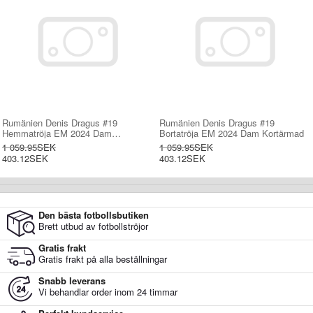
Rumänien Denis Dragus #19
Rumänien Denis Dragus #19
Hemmatröja EM 2024 Dam
Bortatröja EM 2024 Dam Kortärmad
Kortärmad
1 059.95SEK
1 059.95SEK
403.12SEK
403.12SEK
Den bästa fotbollsbutiken
Brett utbud av fotbollströjor
Gratis frakt
Gratis frakt på alla beställningar
Snabb leverans
Vi behandlar order inom 24 timmar