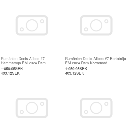
Rumänien Denis Alibec #7
Rumänien Denis Alibec #7 Bortatröja
Hemmatröja EM 2024 Dam
EM 2024 Dam Kortärmad
Kortärmad
1 059.95SEK
1 059.95SEK
403.12SEK
403.12SEK