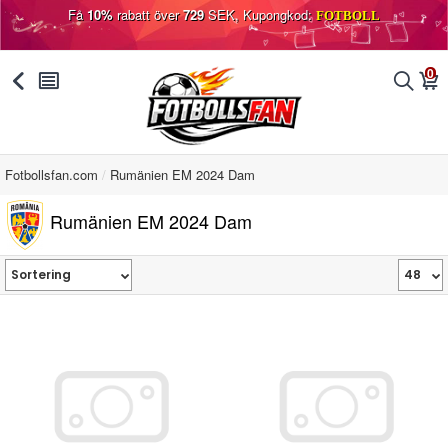
Få
10%
rabatt över
729
SEK, Kupongkod:
FOTBOLL
0
󰅯
󰂩
󰂨
󰃦
Fotbollsfan.com
Rumänien EM 2024 Dam
Rumänien EM 2024 Dam