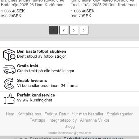
Bortatröja 2025-26 Dam Kortärmad
Tredje Tröja 2025-26 Dam Kortärmad
1 036.48SEK
1 036.48SEK
393.73SEK
393.73SEK
1
2
>
>|
Den bästa fotbollsbutiken
Brett utbud av fotbollströjor
Gratis frakt
Gratis frakt på alla beställningar
Snabb leverans
Vi behandlar order inom 24 timmar
Perfekt kundservice
99.9% Kundnöjdhet
Hem
Kontakta oss
Frakt & Retur
Hur man beställer
Storleksguiden
Tvätttips
Integritetspolicy
Allmänna Villkor
Blogg
footballshirtsbase@gmail.com
© 2025 Fotbollsfan.com.
Fotbollskläder barn med namn
.