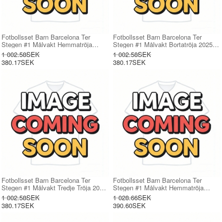
Fotbollsset Barn Barcelona Ter
Fotbollsset Barn Barcelona Ter
Stegen #1 Målvakt Hemmatröja
Stegen #1 Målvakt Bortatröja 2025-
2025-26 Mini-Kit Kortärmad (+ korta
26 Mini-Kit Kortärmad (+ korta byxor)
1 002.58SEK
1 002.58SEK
byxor)
380.17SEK
380.17SEK
Fotbollsset Barn Barcelona Ter
Fotbollsset Barn Barcelona Ter
Stegen #1 Målvakt Tredje Tröja 2025-
Stegen #1 Målvakt Hemmatröja
26 Mini-Kit Kortärmad (+ korta byxor)
2025-26 Mini-Kit Långärmad (+ korta
1 002.58SEK
1 028.66SEK
byxor)
380.17SEK
390.60SEK