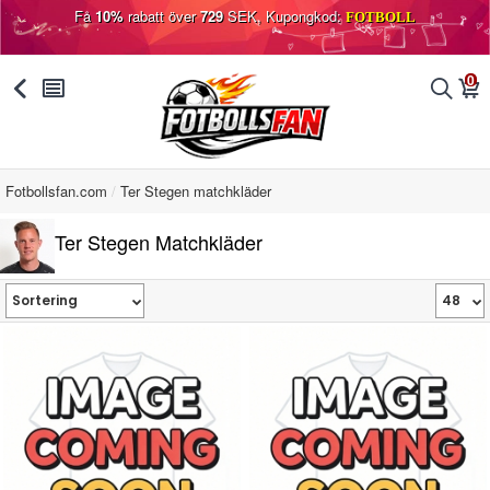
Få
10%
rabatt över
729
SEK, Kupongkod:
FOTBOLL
0
󰅯
󰂩
󰂨
󰃦
Fotbollsfan.com
Ter Stegen matchkläder
Ter Stegen Matchkläder