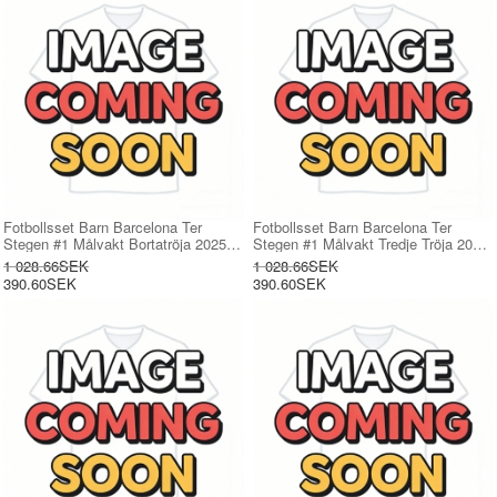
Fotbollsset Barn Barcelona Ter
Fotbollsset Barn Barcelona Ter
Stegen #1 Målvakt Bortatröja 2025-
Stegen #1 Målvakt Tredje Tröja 2025-
26 Mini-Kit Långärmad (+ korta
26 Mini-Kit Långärmad (+ korta
1 028.66SEK
1 028.66SEK
byxor)
byxor)
390.60SEK
390.60SEK