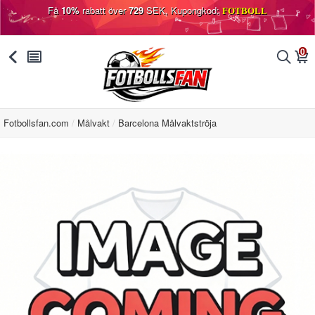
Få
10%
rabatt över
729
SEK, Kupongkod:
FOTBOLL
0
󰅯
󰂩
󰂨
󰃦
Fotbollsfan.com
Målvakt
Barcelona Målvaktströja