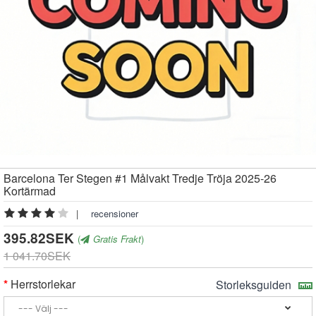
Barcelona Ter Stegen #1 Målvakt Tredje Tröja 2025-26
Kortärmad
|
recensioner
395.82SEK
(
Gratis Frakt
)
1 041.70SEK
Herrstorlekar
Storleksguiden