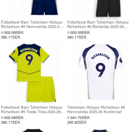
Fotbollsset Barn Tottenham Hotspur
Fotbollsset Barn Tottenham Hotspur
Richarlison #9 Hemmatröja 2025-26
Richarlison #9 Bortatröja 2025-26
Mini-Kit Kortärmad (+ korta byxor)
Mini-Kit Kortärmad (+ korta byxor)
1 002.58SEK
1 002.58SEK
380.17SEK
380.17SEK
Fotbollsset Barn Tottenham Hotspur
Tottenham Hotspur Richarlison #9
Richarlison #9 Tredje Tröja 2025-26
Hemmatröja 2025-26 Kortärmad
Mini-Kit Kortärmad (+ korta byxor)
1 002.58SEK
1 041.70SEK
380.17SEK
395.82SEK