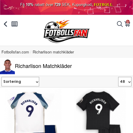
Få
10%
rabatt över
729
SEK, Kupongkod:
FOTBOLL
0
󰅯
󰂩
󰂨
󰃦
Fotbollsfan.com
Richarlison matchkläder
Richarlison Matchkläder