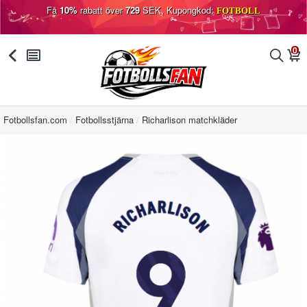
Få
10%
rabatt över
729
SEK, Kupongkod:
FOTBOLL
0
󰅯
󰂩
󰂨
󰃦
Fotbollsfan.com
Fotbollsstjärna
Richarlison matchkläder