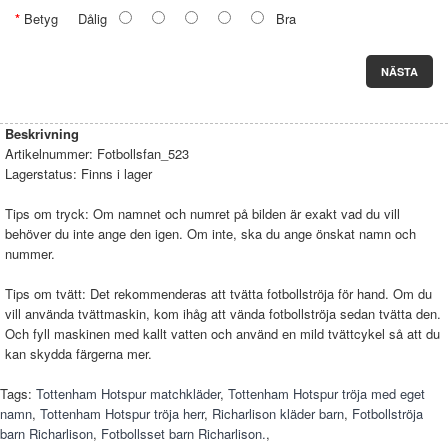
Betyg
Dålig
Bra
NÄSTA
Beskrivning
Artikelnummer:
Fotbollsfan_523
Lagerstatus:
Finns i lager
Tips om tryck: Om namnet och numret på bilden är exakt vad du vill
behöver du inte ange den igen. Om inte, ska du ange önskat namn och
nummer.
Tips om tvätt: Det rekommenderas att tvätta fotbollströja för hand. Om du
vill använda tvättmaskin, kom ihåg att vända fotbollströja sedan tvätta den.
Och fyll maskinen med kallt vatten och använd en mild tvättcykel så att du
kan skydda färgerna mer.
Tags:
Tottenham Hotspur matchkläder
,
Tottenham Hotspur tröja med eget
namn
,
Tottenham Hotspur tröja herr
,
Richarlison kläder barn
,
Fotbollströja
barn Richarlison
,
Fotbollsset barn Richarlison.
,