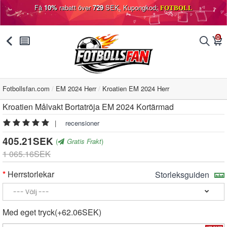
Få
10%
rabatt över
729
SEK, Kupongkod:
FOTBOLL
0
󰅯
󰂩
󰂨
󰃦
Fotbollsfan.com
EM 2024 Herr
Kroatien EM 2024 Herr
Kroatien Målvakt Bortatröja EM 2024 Kortärmad
|
recensioner
405.21SEK
(
Gratis Frakt
)
1 065.16SEK
Herrstorlekar
Storleksguiden
Med eget tryck(+62.06SEK)