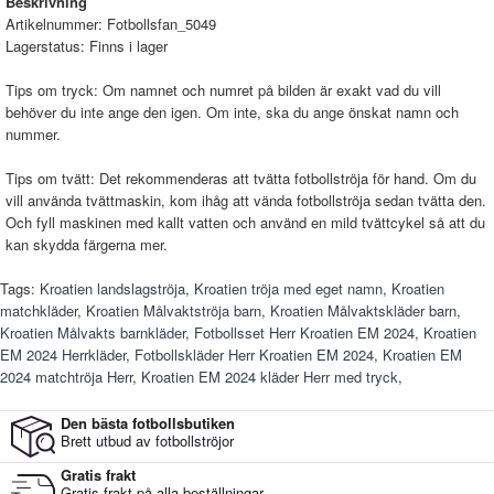
Beskrivning
Artikelnummer:
Fotbollsfan_5049
Lagerstatus:
Finns i lager
Tips om tryck: Om namnet och numret på bilden är exakt vad du vill
behöver du inte ange den igen. Om inte, ska du ange önskat namn och
nummer.
Tips om tvätt: Det rekommenderas att tvätta fotbollströja för hand. Om du
vill använda tvättmaskin, kom ihåg att vända fotbollströja sedan tvätta den.
Och fyll maskinen med kallt vatten och använd en mild tvättcykel så att du
kan skydda färgerna mer.
Tags:
Kroatien landslagströja
,
Kroatien tröja med eget namn
,
Kroatien
matchkläder
,
Kroatien Målvaktströja barn
,
Kroatien Målvaktskläder barn
,
Kroatien Målvakts barnkläder
,
Fotbollsset Herr Kroatien EM 2024
,
Kroatien
EM 2024 Herrkläder
,
Fotbollskläder Herr Kroatien EM 2024
,
Kroatien EM
2024 matchtröja Herr
,
Kroatien EM 2024 kläder Herr med tryck
,
Den bästa fotbollsbutiken
Brett utbud av fotbollströjor
Gratis frakt
Gratis frakt på alla beställningar