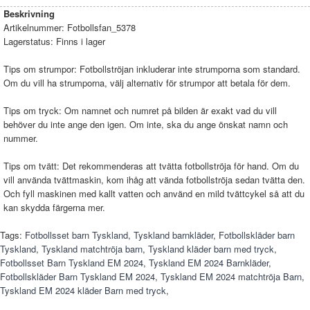
Beskrivning
Artikelnummer:
Fotbollsfan_5378
Lagerstatus:
Finns i lager
Tips om strumpor: Fotbollströjan inkluderar inte strumporna som standard.
Om du vill ha strumporna, välj alternativ för strumpor att betala för dem.
Tips om tryck: Om namnet och numret på bilden är exakt vad du vill
behöver du inte ange den igen. Om inte, ska du ange önskat namn och
nummer.
Tips om tvätt: Det rekommenderas att tvätta fotbollströja för hand. Om du
vill använda tvättmaskin, kom ihåg att vända fotbollströja sedan tvätta den.
Och fyll maskinen med kallt vatten och använd en mild tvättcykel så att du
kan skydda färgerna mer.
Tags:
Fotbollsset barn Tyskland
,
Tyskland barnkläder
,
Fotbollskläder barn
Tyskland
,
Tyskland matchtröja barn
,
Tyskland kläder barn med tryck
,
Fotbollsset Barn Tyskland EM 2024
,
Tyskland EM 2024 Barnkläder
,
Fotbollskläder Barn Tyskland EM 2024
,
Tyskland EM 2024 matchtröja Barn
,
Tyskland EM 2024 kläder Barn med tryck
,