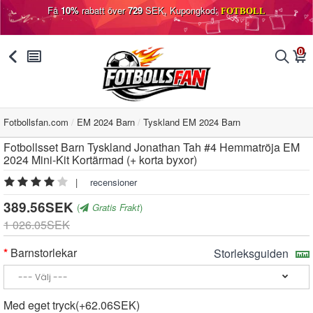
Få
10%
rabatt över
729
SEK, Kupongkod:
FOTBOLL
0
󰅯
󰂩
󰂨
󰃦
Fotbollsfan.com
EM 2024 Barn
Tyskland EM 2024 Barn
Fotbollsset Barn Tyskland Jonathan Tah #4 Hemmatröja EM
2024 Mini-Kit Kortärmad (+ korta byxor)
|
recensioner
389.56SEK
(
Gratis Frakt
)
1 026.05SEK
Barnstorlekar
Storleksguiden
Med eget tryck(+62.06SEK)