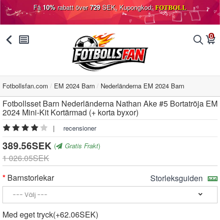
Få
10%
rabatt över
729
SEK, Kupongkod:
FOTBOLL
0
󰅯
󰂩
󰂨
󰃦
Fotbollsfan.com
EM 2024 Barn
Nederländerna EM 2024 Barn
Fotbollsset Barn Nederländerna Nathan Ake #5 Bortatröja EM
2024 Mini-Kit Kortärmad (+ korta byxor)
|
recensioner
389.56SEK
(
Gratis Frakt
)
1 026.05SEK
Barnstorlekar
Storleksguiden
Med eget tryck(+62.06SEK)