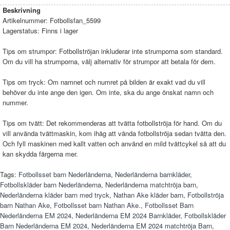
Beskrivning
Artikelnummer:
Fotbollsfan_5599
Lagerstatus:
Finns i lager
Tips om strumpor: Fotbollströjan inkluderar inte strumporna som standard.
Om du vill ha strumporna, välj alternativ för strumpor att betala för dem.
Tips om tryck: Om namnet och numret på bilden är exakt vad du vill
behöver du inte ange den igen. Om inte, ska du ange önskat namn och
nummer.
Tips om tvätt: Det rekommenderas att tvätta fotbollströja för hand. Om du
vill använda tvättmaskin, kom ihåg att vända fotbollströja sedan tvätta den.
Och fyll maskinen med kallt vatten och använd en mild tvättcykel så att du
kan skydda färgerna mer.
Tags:
Fotbollsset barn Nederländerna
,
Nederländerna barnkläder
,
Fotbollskläder barn Nederländerna
,
Nederländerna matchtröja barn
,
Nederländerna kläder barn med tryck
,
Nathan Ake kläder barn
,
Fotbollströja
barn Nathan Ake
,
Fotbollsset barn Nathan Ake.
,
Fotbollsset Barn
Nederländerna EM 2024
,
Nederländerna EM 2024 Barnkläder
,
Fotbollskläder
Barn Nederländerna EM 2024
,
Nederländerna EM 2024 matchtröja Barn
,