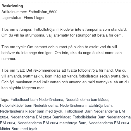
Beskrivning
Artikelnummer:
Fotbollsfan_5600
Lagerstatus:
Finns i lager
Tips om strumpor: Fotbollströjan inkluderar inte strumporna som standard.
Om du vill ha strumporna, välj alternativ för strumpor att betala för dem.
Tips om tryck: Om namnet och numret på bilden är exakt vad du vill
behöver du inte ange den igen. Om inte, ska du ange önskat namn och
nummer.
Tips om tvätt: Det rekommenderas att tvätta fotbollströja för hand. Om du
vill använda tvättmaskin, kom ihåg att vända fotbollströja sedan tvätta den.
Och fyll maskinen med kallt vatten och använd en mild tvättcykel så att du
kan skydda färgerna mer.
Tags:
Fotbollsset barn Nederländerna
,
Nederländerna barnkläder
,
Fotbollskläder barn Nederländerna
,
Nederländerna matchtröja barn
,
Nederländerna kläder barn med tryck
,
Fotbollsset Barn Nederländerna EM
2024
,
Nederländerna EM 2024 Barnkläder
,
Fotbollskläder Barn Nederländerna
EM 2024
,
Nederländerna EM 2024 matchtröja Barn
,
Nederländerna EM 2024
kläder Barn med tryck
,