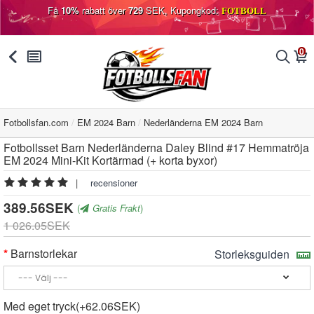
Få
10%
rabatt över
729
SEK, Kupongkod:
FOTBOLL
0
󰅯
󰂩
󰂨
󰃦
Fotbollsfan.com
EM 2024 Barn
Nederländerna EM 2024 Barn
Fotbollsset Barn Nederländerna Daley Blind #17 Hemmatröja
EM 2024 Mini-Kit Kortärmad (+ korta byxor)
|
recensioner
389.56SEK
(
Gratis Frakt
)
1 026.05SEK
Barnstorlekar
Storleksguiden
Med eget tryck(+62.06SEK)