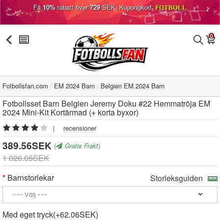
Få
10%
rabatt över
729
SEK, Kupongkod:
FOTBOLL
0
󰅯
󰂩
󰂨
󰃦
Fotbollsfan.com
EM 2024 Barn
Belgien EM 2024 Barn
Fotbollsset Barn Belgien Jeremy Doku #22 Hemmatröja EM
2024 Mini-Kit Kortärmad (+ korta byxor)
|
recensioner
389.56SEK
(
Gratis Frakt
)
1 026.05SEK
Barnstorlekar
Storleksguiden
Med eget tryck(+62.06SEK)