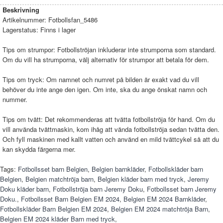
Beskrivning
Artikelnummer:
Fotbollsfan_5486
Lagerstatus:
Finns i lager
Tips om strumpor: Fotbollströjan inkluderar inte strumporna som standard.
Om du vill ha strumporna, välj alternativ för strumpor att betala för dem.
Tips om tryck: Om namnet och numret på bilden är exakt vad du vill
behöver du inte ange den igen. Om inte, ska du ange önskat namn och
nummer.
Tips om tvätt: Det rekommenderas att tvätta fotbollströja för hand. Om du
vill använda tvättmaskin, kom ihåg att vända fotbollströja sedan tvätta den.
Och fyll maskinen med kallt vatten och använd en mild tvättcykel så att du
kan skydda färgerna mer.
Tags:
Fotbollsset barn Belgien
,
Belgien barnkläder
,
Fotbollskläder barn
Belgien
,
Belgien matchtröja barn
,
Belgien kläder barn med tryck
,
Jeremy
Doku kläder barn
,
Fotbollströja barn Jeremy Doku
,
Fotbollsset barn Jeremy
Doku.
,
Fotbollsset Barn Belgien EM 2024
,
Belgien EM 2024 Barnkläder
,
Fotbollskläder Barn Belgien EM 2024
,
Belgien EM 2024 matchtröja Barn
,
Belgien EM 2024 kläder Barn med tryck
,