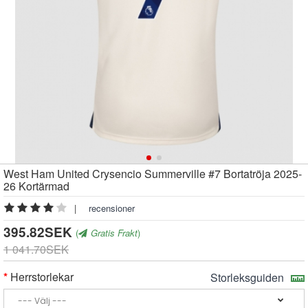
West Ham United Crysencio Summerville #7 Bortatröja 2025-
26 Kortärmad
|
recensioner
395.82SEK
(
Gratis Frakt
)
1 041.70SEK
Herrstorlekar
Storleksguiden