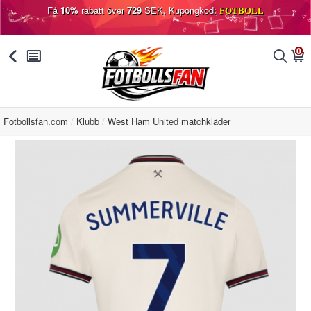
Få
10%
rabatt över
729
SEK, Kupongkod:
FOTBOLL
0
󰅯
󰂩
󰂨
󰃦
Fotbollsfan.com
Klubb
West Ham United matchkläder