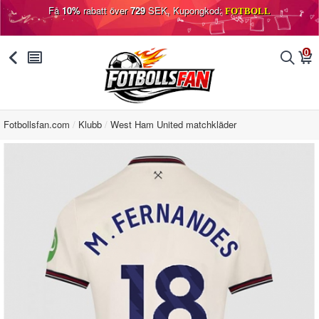
Få
10%
rabatt över
729
SEK, Kupongkod:
FOTBOLL
0
󰅯
󰂩
󰂨
󰃦
Fotbollsfan.com
Klubb
West Ham United matchkläder