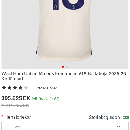
West Ham United Mateus Fernandes #18 Bortatröja 2025-26
Kortärmad
|
recensioner
395.82SEK
(
Gratis Frakt
)
1 041.70SEK
Herrstorlekar
Storleksguiden