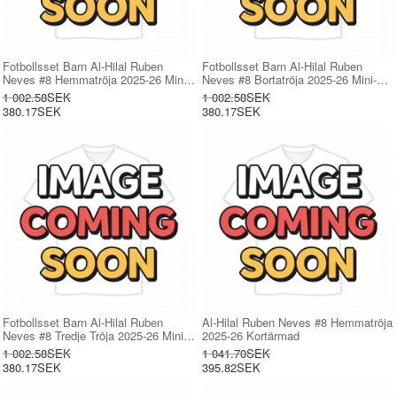
Fotbollsset Barn Al-Hilal Ruben
Fotbollsset Barn Al-Hilal Ruben
Neves #8 Hemmatröja 2025-26 Mini-
Neves #8 Bortatröja 2025-26 Mini-Kit
Kit Kortärmad (+ korta byxor)
Kortärmad (+ korta byxor)
1 002.58SEK
1 002.58SEK
380.17SEK
380.17SEK
Fotbollsset Barn Al-Hilal Ruben
Al-Hilal Ruben Neves #8 Hemmatröja
Neves #8 Tredje Tröja 2025-26 Mini-
2025-26 Kortärmad
Kit Kortärmad (+ korta byxor)
1 002.58SEK
1 041.70SEK
380.17SEK
395.82SEK