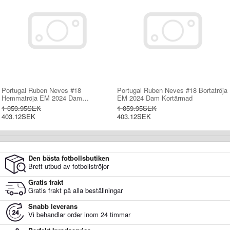
Portugal Ruben Neves #18
Portugal Ruben Neves #18 Bortatröja
Hemmatröja EM 2024 Dam
EM 2024 Dam Kortärmad
Kortärmad
1 059.95SEK
1 059.95SEK
403.12SEK
403.12SEK
Den bästa fotbollsbutiken
Brett utbud av fotbollströjor
Gratis frakt
Gratis frakt på alla beställningar
Snabb leverans
Vi behandlar order inom 24 timmar