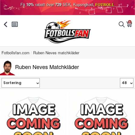
Få
10%
rabatt över
729
SEK, Kupongkod:
FOTBOLL
0
󰅯
󰂩
󰂨
󰃦
Fotbollsfan.com
Ruben Neves matchkläder
Ruben Neves Matchkläder