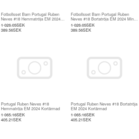
Fotbollsset Barn Portugal Ruben
Fotbollsset Barn Portugal Ruben
Neves #18 Hemmatröja EM 2024
Neves #18 Bortatröja EM 2024 Mini-
Mini-Kit Kortärmad (+ korta byxor)
Kit Kortärmad (+ korta byxor)
1 026.05SEK
1 026.05SEK
389.56SEK
389.56SEK
Portugal Ruben Neves #18
Portugal Ruben Neves #18 Bortatröja
Hemmatröja EM 2024 Kortärmad
EM 2024 Kortärmad
1 065.16SEK
1 065.16SEK
405.21SEK
405.21SEK