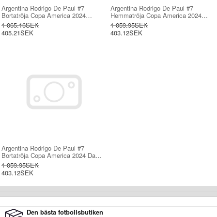
Argentina Rodrigo De Paul #7
Argentina Rodrigo De Paul #7
Bortatröja Copa America 2024
Hemmatröja Copa America 2024
Kortärmad
Dam Kortärmad
1 065.16SEK
1 059.95SEK
405.21SEK
403.12SEK
Argentina Rodrigo De Paul #7
Bortatröja Copa America 2024 Dam
Kortärmad
1 059.95SEK
403.12SEK
Den bästa fotbollsbutiken