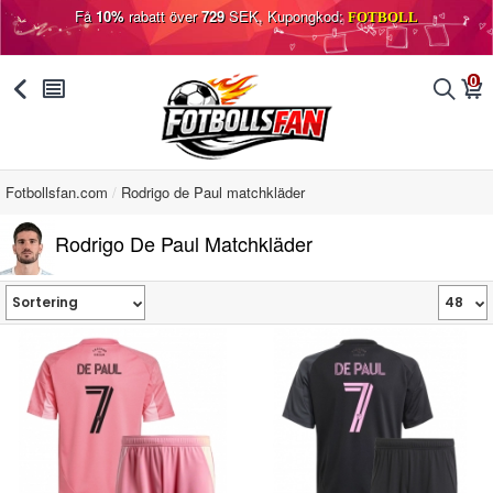
Få
10%
rabatt över
729
SEK, Kupongkod:
FOTBOLL
0
󰅯
󰂩
󰂨
󰃦
Fotbollsfan.com
Rodrigo de Paul matchkläder
Rodrigo De Paul Matchkläder