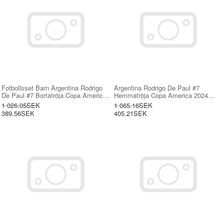
Fotbollsset Barn Argentina Rodrigo
Argentina Rodrigo De Paul #7
De Paul #7 Bortatröja Copa America
Hemmatröja Copa America 2024
2024 Mini-Kit Kortärmad (+ korta
Kortärmad
1 026.05SEK
1 065.16SEK
byxor)
389.56SEK
405.21SEK