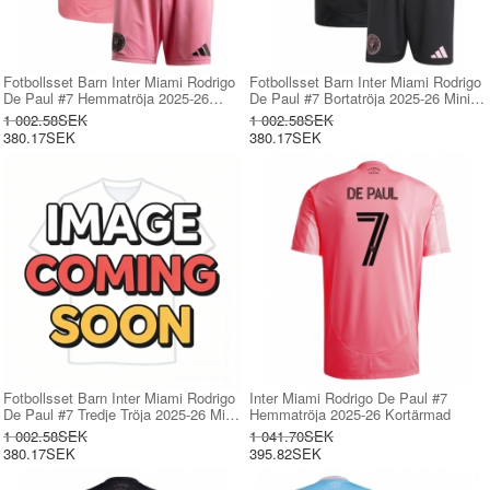
Fotbollsset Barn Inter Miami Rodrigo
Fotbollsset Barn Inter Miami Rodrigo
De Paul #7 Hemmatröja 2025-26
De Paul #7 Bortatröja 2025-26 Mini-
Mini-Kit Kortärmad (+ korta byxor)
Kit Kortärmad (+ korta byxor)
1 002.58SEK
1 002.58SEK
380.17SEK
380.17SEK
Fotbollsset Barn Inter Miami Rodrigo
Inter Miami Rodrigo De Paul #7
De Paul #7 Tredje Tröja 2025-26 Mini-
Hemmatröja 2025-26 Kortärmad
Kit Kortärmad (+ korta byxor)
1 002.58SEK
1 041.70SEK
380.17SEK
395.82SEK