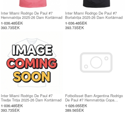
Inter Miami Rodrigo De Paul #7
Inter Miami Rodrigo De Paul #7
Hemmatröja 2025-26 Dam Kortärmad
Bortatröja 2025-26 Dam Kortärmad
1 036.48SEK
1 036.48SEK
393.73SEK
393.73SEK
Inter Miami Rodrigo De Paul #7
Fotbollsset Barn Argentina Rodrigo
Tredje Tröja 2025-26 Dam Kortärmad
De Paul #7 Hemmatröja Copa
America 2024 Mini-Kit Kortärmad (+
1 036.48SEK
1 026.05SEK
korta byxor)
393.73SEK
389.56SEK