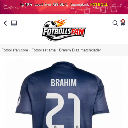
Få
10%
rabatt över
729
SEK, Kupongkod:
FOTBOLL
0
󰅯
󰂩
󰂨
󰃦
Fotbollsfan.com
Fotbollsstjärna
Brahim Diaz matchkläder