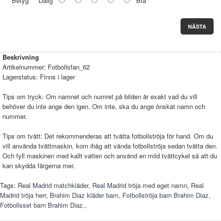
Betyg
Dålig
Bra
NÄSTA
Beskrivning
Artikelnummer:
Fotbollsfan_62
Lagerstatus:
Finns i lager
Tips om tryck: Om namnet och numret på bilden är exakt vad du vill
behöver du inte ange den igen. Om inte, ska du ange önskat namn och
nummer.
Tips om tvätt: Det rekommenderas att tvätta fotbollströja för hand. Om du
vill använda tvättmaskin, kom ihåg att vända fotbollströja sedan tvätta den.
Och fyll maskinen med kallt vatten och använd en mild tvättcykel så att du
kan skydda färgerna mer.
Tags:
Real Madrid matchkläder
,
Real Madrid tröja med eget namn
,
Real
Madrid tröja herr
,
Brahim Diaz kläder barn
,
Fotbollströja barn Brahim Diaz
,
Fotbollsset barn Brahim Diaz.
,