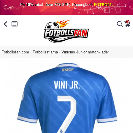
Få
10%
rabatt över
729
SEK, Kupongkod:
FOTBOLL
0
󰅯
󰂩
󰂨
󰃦
Fotbollsfan.com
Fotbollsstjärna
Vinicius Junior matchkläder