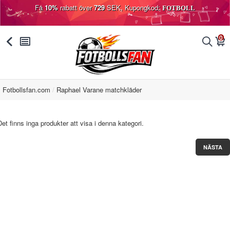
Få
10%
rabatt över
729
SEK, Kupongkod:
FOTBOLL
0
󰅯
󰂩
󰂨
󰃦
Fotbollsfan.com
Raphael Varane matchkläder
Det finns inga produkter att visa i denna kategori.
NÄSTA