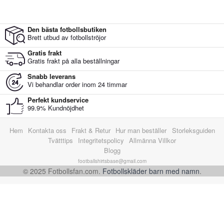
Den bästa fotbollsbutiken
Brett utbud av fotbollströjor
Gratis frakt
Gratis frakt på alla beställningar
Snabb leverans
Vi behandlar order inom 24 timmar
Perfekt kundservice
99.9% Kundnöjdhet
Hem
Kontakta oss
Frakt & Retur
Hur man beställer
Storleksguiden
Tvätttips
Integritetspolicy
Allmänna Villkor
Blogg
footballshirtsbase@gmail.com
© 2025 Fotbollsfan.com.
Fotbollskläder barn med namn
.