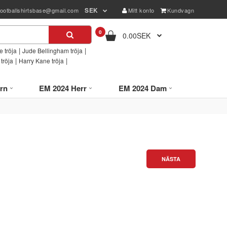
SEK
footballshirtsbase@gmail.com
Mitt konto
Kundvagn
0
0.00SEK
|
|
 tröja
Jude Bellingham tröja
|
|
tröja
Harry Kane tröja
rn
EM 2024 Herr
EM 2024 Dam
NÄSTA