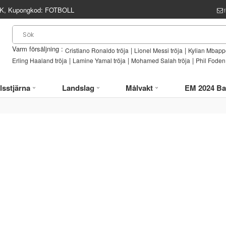
, Kupongkod:
FOTBOLL
Varm försäljning :
|
|
Cristiano Ronaldo tröja
Lionel Messi tröja
Kylian Mbappe
|
|
|
Erling Haaland tröja
Lamine Yamal tröja
Mohamed Salah tröja
Phil Foden 
lsstjärna
Landslag
Målvakt
EM 2024 Ba