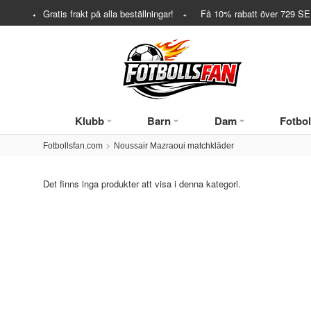
Gratis frakt på alla beställningar!
Få
10%
rabatt över
729
SEK
Klubb
Barn
Dam
Fotbol
Fotbollsfan.com
Noussair Mazraoui matchkläder
Det finns inga produkter att visa i denna kategori.