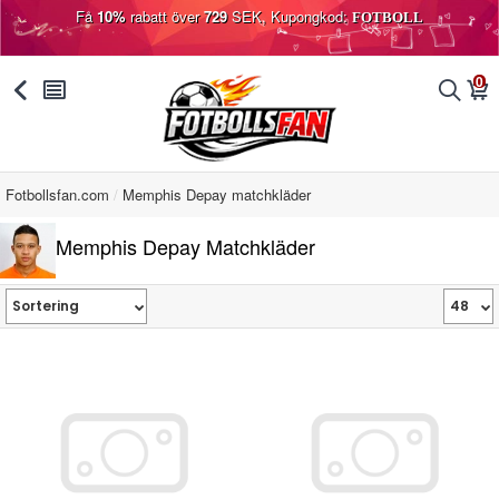
Få
10%
rabatt över
729
SEK, Kupongkod:
FOTBOLL
0
󰅯
󰂩
󰂨
󰃦
Fotbollsfan.com
Memphis Depay matchkläder
Memphis Depay Matchkläder