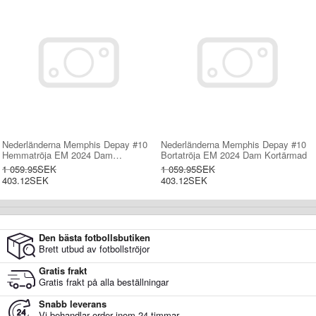
Nederländerna Memphis Depay #10
Nederländerna Memphis Depay #10
Hemmatröja EM 2024 Dam
Bortatröja EM 2024 Dam Kortärmad
Kortärmad
1 059.95SEK
1 059.95SEK
403.12SEK
403.12SEK
Den bästa fotbollsbutiken
Brett utbud av fotbollströjor
Gratis frakt
Gratis frakt på alla beställningar
Snabb leverans
Vi behandlar order inom 24 timmar