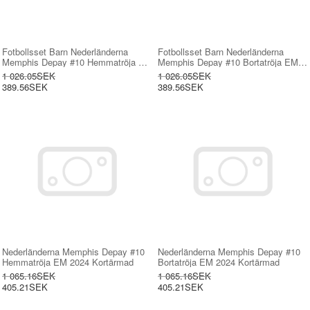
Fotbollsset Barn Nederländerna
Fotbollsset Barn Nederländerna
Memphis Depay #10 Hemmatröja EM
Memphis Depay #10 Bortatröja EM
2024 Mini-Kit Kortärmad (+ korta
2024 Mini-Kit Kortärmad (+ korta
1 026.05SEK
1 026.05SEK
byxor)
byxor)
389.56SEK
389.56SEK
Nederländerna Memphis Depay #10
Nederländerna Memphis Depay #10
Hemmatröja EM 2024 Kortärmad
Bortatröja EM 2024 Kortärmad
1 065.16SEK
1 065.16SEK
405.21SEK
405.21SEK