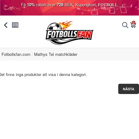
Få
10%
rabatt över
729
SEK, Kupongkod:
FOTBOLL
0
󰅯
󰂩
󰂨
󰃦
Fotbollsfan.com
Mathys Tel matchkläder
Det finns inga produkter att visa i denna kategori.
NÄSTA