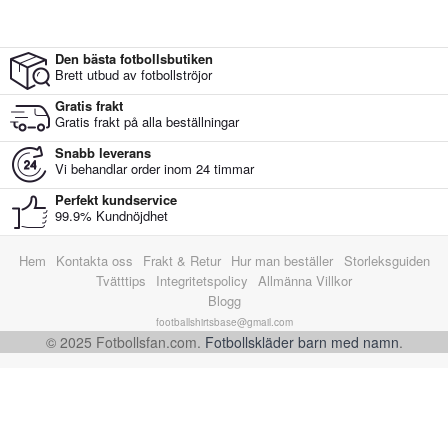
Den bästa fotbollsbutiken
Brett utbud av fotbollströjor
Gratis frakt
Gratis frakt på alla beställningar
Snabb leverans
Vi behandlar order inom 24 timmar
Perfekt kundservice
99.9% Kundnöjdhet
Hem
Kontakta oss
Frakt & Retur
Hur man beställer
Storleksguiden
Tvätttips
Integritetspolicy
Allmänna Villkor
Blogg
footballshirtsbase@gmail.com
© 2025 Fotbollsfan.com.
Fotbollskläder barn med namn
.