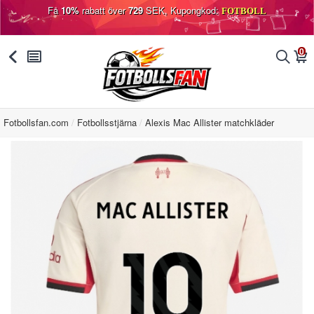
Få
10%
rabatt över
729
SEK, Kupongkod:
FOTBOLL
0
󰅯
󰂩
󰂨
󰃦
Fotbollsfan.com
Fotbollsstjärna
Alexis Mac Allister matchkläder