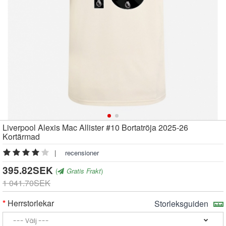
Liverpool Alexis Mac Allister #10 Bortatröja 2025-26
Kortärmad
|
recensioner
395.82SEK
(
Gratis Frakt
)
1 041.70SEK
Herrstorlekar
Storleksguiden