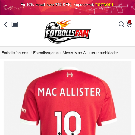
Få
10%
rabatt över
729
SEK, Kupongkod:
FOTBOLL
0
󰅯
󰂩
󰂨
󰃦
Fotbollsfan.com
Fotbollsstjärna
Alexis Mac Allister matchkläder