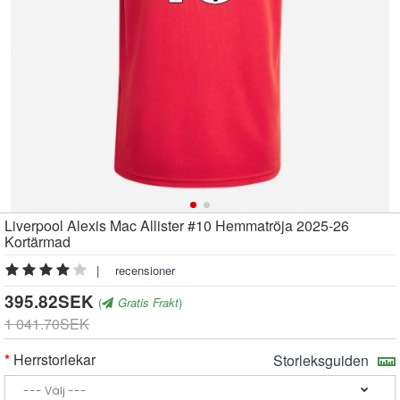
Liverpool Alexis Mac Allister #10 Hemmatröja 2025-26
Kortärmad
|
recensioner
395.82SEK
(
Gratis Frakt
)
1 041.70SEK
Herrstorlekar
Storleksguiden