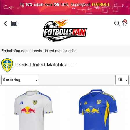
Få
10%
rabatt över
729
SEK, Kupongkod:
FOTBOLL
0
󰅯
󰂩
󰂨
󰃦
Fotbollsfan.com
Leeds United matchkläder
Leeds United Matchkläder