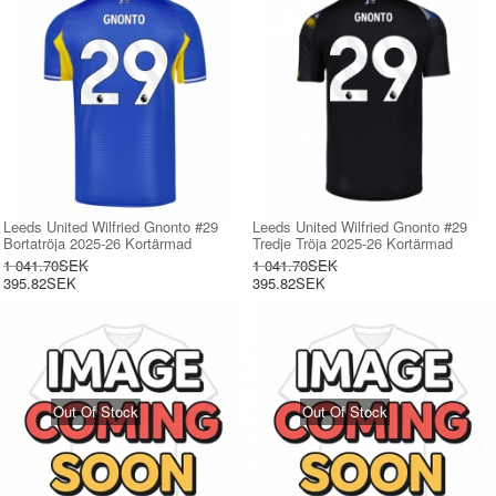
Leeds United Wilfried Gnonto #29
Leeds United Wilfried Gnonto #29
Bortatröja 2025-26 Kortärmad
Tredje Tröja 2025-26 Kortärmad
1 041.70SEK
1 041.70SEK
395.82SEK
395.82SEK
Out Of Stock
Out Of Stock