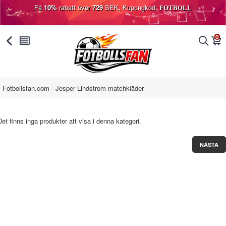
Få
10%
rabatt över
729
SEK, Kupongkod:
FOTBOLL
0
󰅯
󰂩
󰂨
󰃦
Fotbollsfan.com
Jesper Lindstrom matchkläder
Det finns inga produkter att visa i denna kategori.
NÄSTA