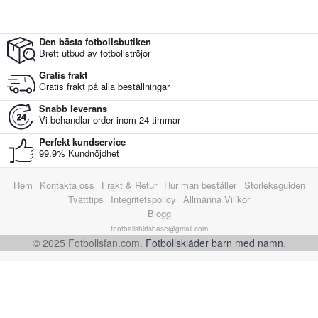
Den bästa fotbollsbutiken
Brett utbud av fotbollströjor
Gratis frakt
Gratis frakt på alla beställningar
Snabb leverans
Vi behandlar order inom 24 timmar
Perfekt kundservice
99.9% Kundnöjdhet
Hem
Kontakta oss
Frakt & Retur
Hur man beställer
Storleksguiden
Tvätttips
Integritetspolicy
Allmänna Villkor
Blogg
footballshirtsbase@gmail.com
© 2025 Fotbollsfan.com.
Fotbollskläder barn med namn
.