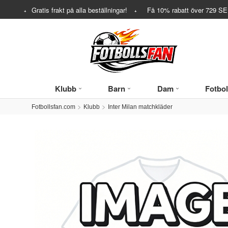
Gratis frakt på alla beställningar!
Få
10%
rabatt över
729
SEK
Klubb
Barn
Dam
Fotbol
Fotbollsfan.com
Klubb
Inter Milan matchkläder