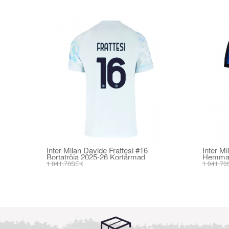
Inter Milan Davide Frattesi #16
Inter Mi
Bortatröja 2025-26 Kortärmad
Hemmat
1 041.70SEK
1 041.70
395.82SEK
395.82