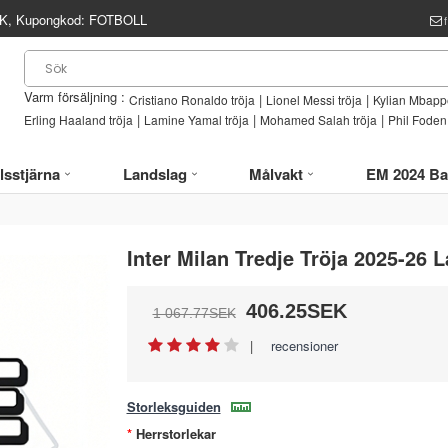
, Kupongkod:
FOTBOLL
Varm försäljning :
|
|
Cristiano Ronaldo tröja
Lionel Messi tröja
Kylian Mbappe
|
|
|
Erling Haaland tröja
Lamine Yamal tröja
Mohamed Salah tröja
Phil Foden 
lsstjärna
Landslag
Målvakt
EM 2024 Ba
Inter Milan Tredje Tröja 2025-26
406.25SEK
1 067.77SEK
|
recensioner
Storleksguiden
Herrstorlekar