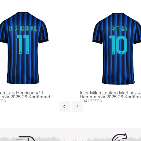
lan Luis Henrique #11
Inter Milan Lautaro Martinez 
röja 2025-26 Kortärmad
Hemmatröja 2025-26 Kortär
SEK
1 041.70SEK
SEK
395.82SEK