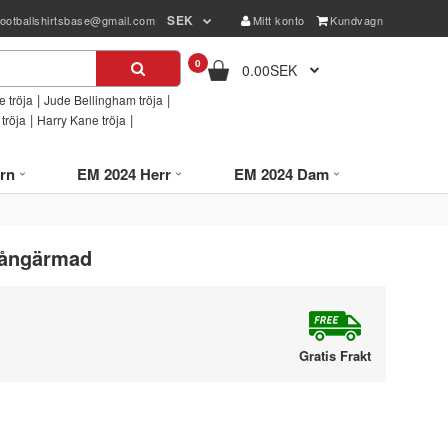
SEK
footballshirtsbase@gmail.com
Mitt konto
Kundvagn
0
0.00SEK
|
|
 tröja
Jude Bellingham tröja
|
|
tröja
Harry Kane tröja
rn
EM 2024 Herr
EM 2024 Dam
 Långärmad
Gratis Frakt