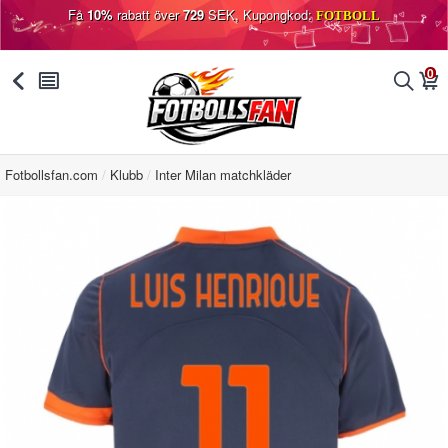
Få
10%
rabatt över
729
SEK, Kupongkod:
FOTBOLL
0
󰅯
󰂩
󰂨
󰃦
Fotbollsfan.com
Klubb
Inter Milan matchkläder