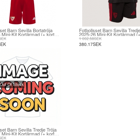
set Barn Sevilla Bortatröja
Fotbollsset Barn Sevilla Tredje
 Mini-Kit Kortärmad (+ korta
2025-26 Mini-Kit Kortärmad (+
byxor)
SEK
1 002.58SEK
SEK
380.17SEK
Out Of Stock
set Barn Sevilla Tredje Tröja
 Mini-Kit Kortärmad (+ korta
SEK