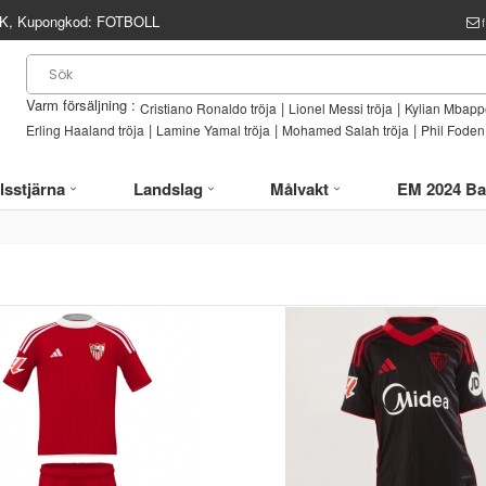
, Kupongkod:
FOTBOLL
Varm försäljning :
|
|
Cristiano Ronaldo tröja
Lionel Messi tröja
Kylian Mbappe
|
|
|
Erling Haaland tröja
Lamine Yamal tröja
Mohamed Salah tröja
Phil Foden 
lsstjärna
Landslag
Målvakt
EM 2024 Ba