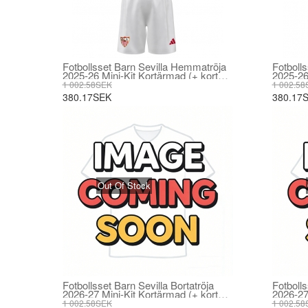
Fotbollsset Barn Sevilla Hemmatröja
Fotbolls
2025-26 Mini-Kit Kortärmad (+ korta
2025-26
byxor)
byxor)
1 002.58SEK
1 002.58
380.17SEK
380.17
Out Of Stock
Fotbollsset Barn Sevilla Bortatröja
Fotbolls
2026-27 Mini-Kit Kortärmad (+ korta
2026-27
byxor)
byxor)
1 002.58SEK
1 002.58