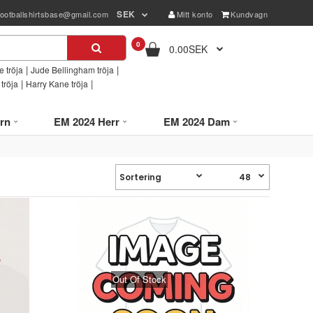
SEK
footballshirtsbase@gmail.com
Mitt konto
Kundvagn
0
0.00SEK
|
|
 tröja
Jude Bellingham tröja
|
|
tröja
Harry Kane tröja
rn
EM 2024 Herr
EM 2024 Dam
Out Of Stock