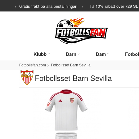
Gratis frakt på alla beställningar!
Få
10%
rabatt över
729
SEK
Klubb
Barn
Dam
Fotbol
Fotbollsfan.com
Fotbollsset Barn Sevilla
Fotbollsset Barn Sevilla