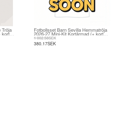
 Tröja
Fotbollsset Barn Sevilla Hemmatröja
 korta
2026-27 Mini-Kit Kortärmad (+ korta
byxor)
1 002.58SEK
380.17SEK