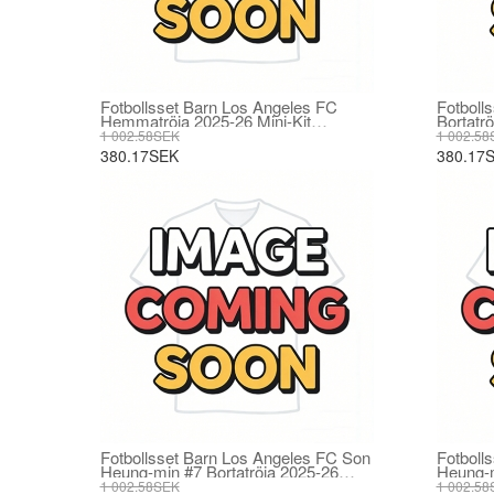
Fotbollsset Barn Los Angeles FC
Fotboll
Hemmatröja 2025-26 Mini-Kit
Bortatr
Kortärmad (+ korta byxor)
(+ korta
1 002.58SEK
1 002.58
380.17SEK
380.17
Fotbollsset Barn Los Angeles FC Son
Fotboll
Heung-min #7 Bortatröja 2025-26
Heung-m
Mini-Kit Kortärmad (+ korta byxor)
Mini-Kit
1 002.58SEK
1 002.58