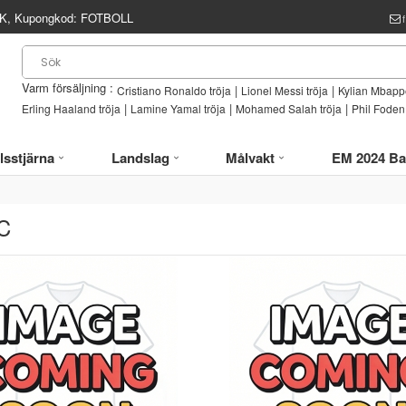
, Kupongkod:
FOTBOLL
Varm försäljning :
|
|
Cristiano Ronaldo tröja
Lionel Messi tröja
Kylian Mbappe
|
|
|
Erling Haaland tröja
Lamine Yamal tröja
Mohamed Salah tröja
Phil Foden 
lsstjärna
Landslag
Målvakt
EM 2024 Ba
FC