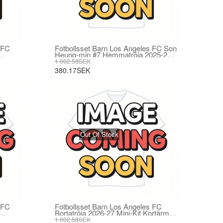
 FC
Fotbollsset Barn Los Angeles FC Son
Heung-min #7 Hemmatröja 2025-26
Mini-Kit Kortärmad (+ korta byxor)
1 002.58SEK
380.17SEK
Out Of Stock
 FC
Fotbollsset Barn Los Angeles FC
Bortatröja 2026-27 Mini-Kit Kortärmad
(+ korta byxor)
1 002.58SEK