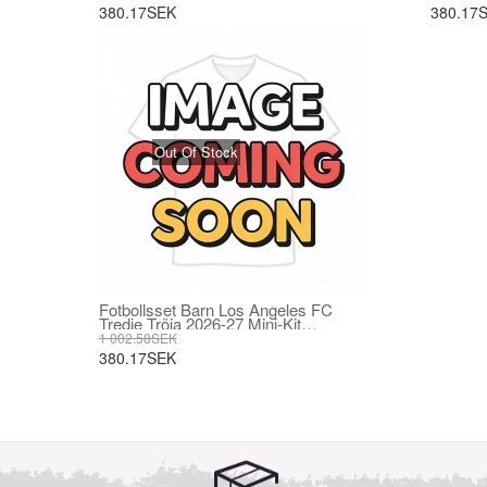
380.17SEK
380.17
Out Of Stock
Fotbollsset Barn Los Angeles FC
Tredje Tröja 2026-27 Mini-Kit
Kortärmad (+ korta byxor)
1 002.58SEK
380.17SEK