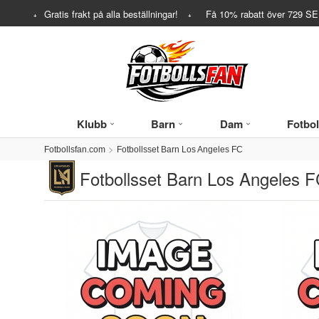
Gratis frakt på alla beställningar!
Få
10%
rabatt över
729
SEK
Klubb
Barn
Dam
Fotbol
Fotbollsfan.com
Fotbollsset Barn Los Angeles FC
Fotbollsset Barn Los Angeles 