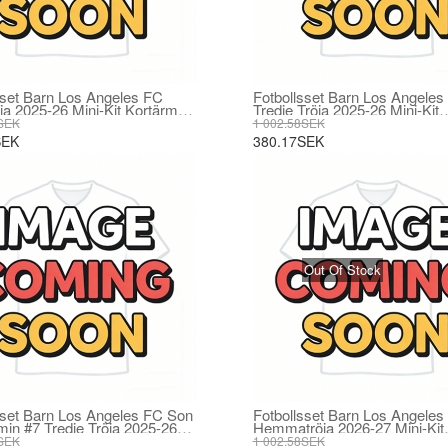
sset Barn Los Angeles FC
Fotbollsset Barn Los Angeles
öja 2025-26 Mini-Kit Kortärmad
Tredje Tröja 2025-26 Mini-Kit
 byxor)
Kortärmad (+ korta byxor)
SEK
1 002.58SEK
SEK
380.17SEK
Out Of Stock
sset Barn Los Angeles FC Son
Fotbollsset Barn Los Angeles
in #7 Tredje Tröja 2025-26
Hemmatröja 2026-27 Mini-Kit
 Kortärmad (+ korta byxor)
Kortärmad (+ korta byxor)
SEK
1 002.58SEK