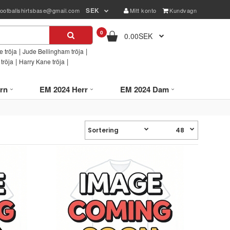
SEK
footballshirtsbase@gmail.com
Mitt konto
Kundvagn
0
0.00SEK
|
|
 tröja
Jude Bellingham tröja
|
|
tröja
Harry Kane tröja
rn
EM 2024 Herr
EM 2024 Dam