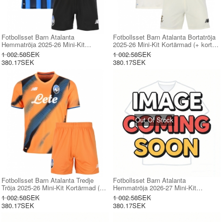
Fotbollsset Barn Atalanta
Fotbollsset Barn Atalanta Bortatröja
Hemmatröja 2025-26 Mini-Kit
2025-26 Mini-Kit Kortärmad (+ korta
Kortärmad (+ korta byxor)
byxor)
1 002.58SEK
1 002.58SEK
380.17SEK
380.17SEK
Out Of Stock
Fotbollsset Barn Atalanta Tredje
Fotbollsset Barn Atalanta
Tröja 2025-26 Mini-Kit Kortärmad (+
Hemmatröja 2026-27 Mini-Kit
korta byxor)
Kortärmad (+ korta byxor)
1 002.58SEK
1 002.58SEK
380.17SEK
380.17SEK