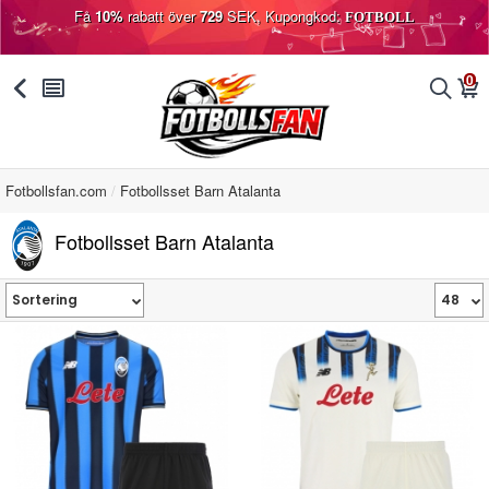
Få
10%
rabatt över
729
SEK, Kupongkod:
FOTBOLL
0
󰅯
󰂩
󰂨
󰃦
Fotbollsfan.com
Fotbollsset Barn Atalanta
Fotbollsset Barn Atalanta