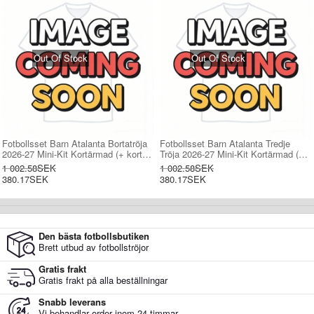
Out Of Stock
Out Of Stock
Fotbollsset Barn Atalanta Bortatröja
Fotbollsset Barn Atalanta Tredje
2026-27 Mini-Kit Kortärmad (+ korta
Tröja 2026-27 Mini-Kit Kortärmad (+
byxor)
korta byxor)
1 002.58SEK
1 002.58SEK
380.17SEK
380.17SEK
Den bästa fotbollsbutiken
Brett utbud av fotbollströjor
Gratis frakt
Gratis frakt på alla beställningar
Snabb leverans
Vi behandlar order inom 24 timmar