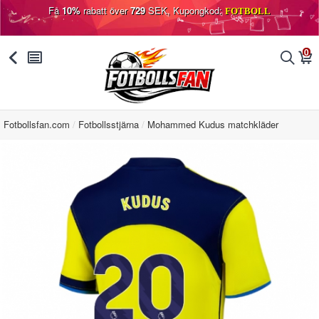
Få
10%
rabatt över
729
SEK, Kupongkod:
FOTBOLL
0
󰅯
󰂩
󰂨
󰃦
Fotbollsfan.com
Fotbollsstjärna
Mohammed Kudus matchkläder