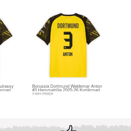
uirassy
Borussia Dortmund Waldemar Anton
ärmad
#3 Hemmatröja 2025-26 Kortärmad
1 041.70SEK
395.82SEK