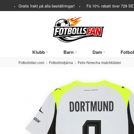
Gratis frakt på alla beställningar!
Få
10%
rabatt över
729
SEK
Klubb
Barn
Dam
Fotbol
Fotbollsfan.com
Fotbollsstjärna
Felix Nmecha matchkläder