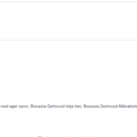
a med eget namn
,
Borussia Dortmund tröja herr
,
Borussia Dortmund Målvaktstr