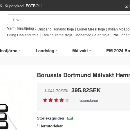
, Kupongkod:
FOTBOLL
Varm försäljning :
|
|
Cristiano Ronaldo tröja
Lionel Messi tröja
Kylian Mbappe
|
|
|
Erling Haaland tröja
Lamine Yamal tröja
Mohamed Salah tröja
Phil Foden 
lsstjärna
Landslag
Målvakt
EM 2024 Ba
Borussia Dortmund Målvakt Hemm
395.82SEK
1 041.70SEK
|
recensioner
Storleksguiden
Herrstorlekar