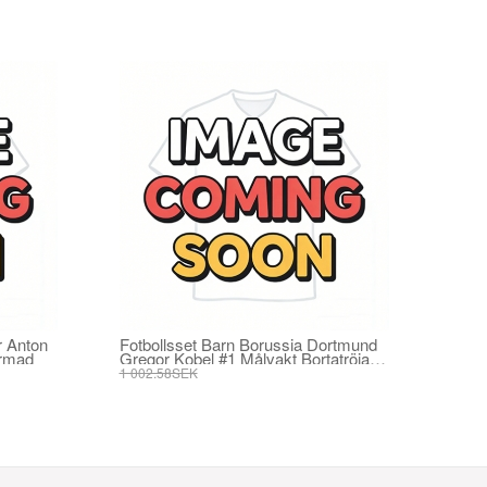
 Anton
Fotbollsset Barn Borussia Dortmund
ärmad
Gregor Kobel #1 Målvakt Bortatröja
2025-26 Mini-Kit Kortärmad (+ korta
1 002.58SEK
byxor)
380.17SEK