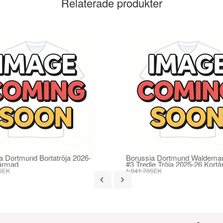
Relaterade produkter
a Dortmund Bortatröja 2026-
Borussia Dortmund Waldemar
ärmad
#3 Tredje Tröja 2025-26 Kort
SEK
1 041.70SEK
SEK
395.82SEK