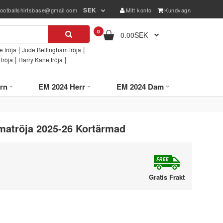
SEK
footballshirtsbase@gmail.com
Mitt konto
Kundvagn
0
0.00SEK
|
|
 tröja
Jude Bellingham tröja
|
|
tröja
Harry Kane tröja
rn
EM 2024 Herr
EM 2024 Dam
atröja 2025-26 Kortärmad
Gratis Frakt