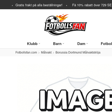
Gratis frakt på alla beställningar!
Få
10%
rabatt över
729
SEK
Klubb
Barn
Dam
Fotbol
Fotbollsfan.com
Målvakt
Borussia Dortmund Målvaktströja