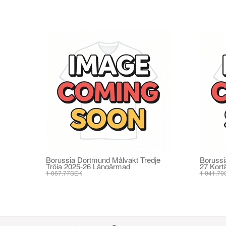
Borussia Dortmund Målvakt Tredje
Borussi
Tröja 2025-26 Långärmad
27 Kort
1 067.77SEK
1 041.70
406.25SEK
395.82