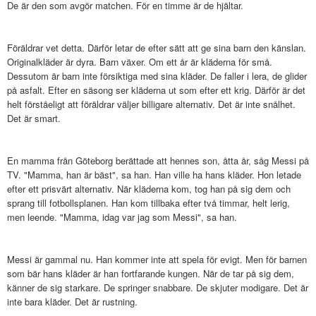
De är den som avgör matchen. För en timme är de hjältar.
Föräldrar vet detta. Därför letar de efter sätt att ge sina barn den känslan.
Originalkläder är dyra. Barn växer. Om ett år är kläderna för små.
Dessutom är barn inte försiktiga med sina kläder. De faller i lera, de glider
på asfalt. Efter en säsong ser kläderna ut som efter ett krig. Därför är det
helt förståeligt att föräldrar väljer billigare alternativ. Det är inte snålhet.
Det är smart.
En mamma från Göteborg berättade att hennes son, åtta år, såg Messi på
TV. "Mamma, han är bäst", sa han. Han ville ha hans kläder. Hon letade
efter ett prisvärt alternativ. När kläderna kom, tog han på sig dem och
sprang till fotbollsplanen. Han kom tillbaka efter två timmar, helt lerig,
men leende. "Mamma, idag var jag som Messi", sa han.
Messi är gammal nu. Han kommer inte att spela för evigt. Men för barnen
som bär hans kläder är han fortfarande kungen. När de tar på sig dem,
känner de sig starkare. De springer snabbare. De skjuter modigare. Det är
inte bara kläder. Det är rustning.