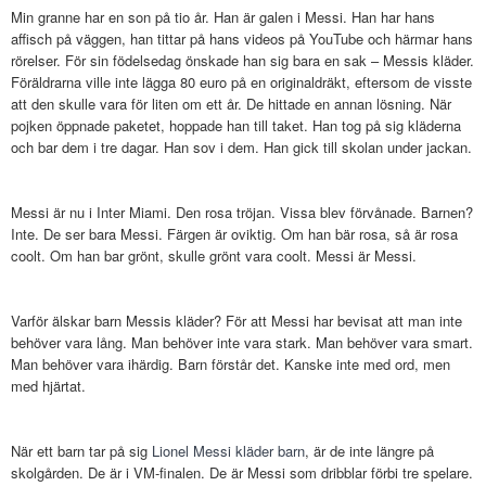
Min granne har en son på tio år. Han är galen i Messi. Han har hans
affisch på väggen, han tittar på hans videos på YouTube och härmar hans
rörelser. För sin födelsedag önskade han sig bara en sak – Messis kläder.
Föräldrarna ville inte lägga 80 euro på en originaldräkt, eftersom de visste
att den skulle vara för liten om ett år. De hittade en annan lösning. När
pojken öppnade paketet, hoppade han till taket. Han tog på sig kläderna
och bar dem i tre dagar. Han sov i dem. Han gick till skolan under jackan.
Messi är nu i Inter Miami. Den rosa tröjan. Vissa blev förvånade. Barnen?
Inte. De ser bara Messi. Färgen är oviktig. Om han bär rosa, så är rosa
coolt. Om han bar grönt, skulle grönt vara coolt. Messi är Messi.
Varför älskar barn Messis kläder? För att Messi har bevisat att man inte
behöver vara lång. Man behöver inte vara stark. Man behöver vara smart.
Man behöver vara ihärdig. Barn förstår det. Kanske inte med ord, men
med hjärtat.
När ett barn tar på sig
Lionel Messi kläder barn
, är de inte längre på
skolgården. De är i VM-finalen. De är Messi som dribblar förbi tre spelare.