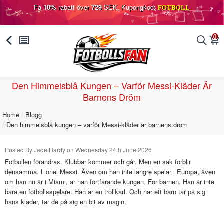
Få
10%
rabatt över
729
SEK, Kupongkod:
FOTBOLL
0
󰅯
󰂩
󰂨
󰃦
Den Himmelsblå Kungen – Varför Messi-Kläder Är
Barnens Dröm
Home
Blogg
Den himmelsblå kungen – varför Messi-kläder är barnens dröm
Posted By Jade Hardy on Wednesday 24th June 2026
Fotbollen förändras. Klubbar kommer och går. Men en sak förblir
densamma. Lionel Messi. Även om han inte längre spelar i Europa, även
om han nu är i Miami, är han fortfarande kungen. För barnen. Han är inte
bara en fotbollsspelare. Han är en trollkarl. Och när ett barn tar på sig
hans kläder, tar de på sig en bit av magin.