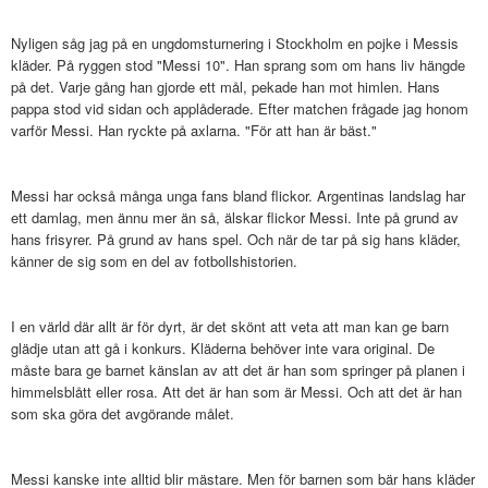
Nyligen såg jag på en ungdomsturnering i Stockholm en pojke i Messis
kläder. På ryggen stod "Messi 10". Han sprang som om hans liv hängde
på det. Varje gång han gjorde ett mål, pekade han mot himlen. Hans
pappa stod vid sidan och applåderade. Efter matchen frågade jag honom
varför Messi. Han ryckte på axlarna. "För att han är bäst."
Messi har också många unga fans bland flickor. Argentinas landslag har
ett damlag, men ännu mer än så, älskar flickor Messi. Inte på grund av
hans frisyrer. På grund av hans spel. Och när de tar på sig hans kläder,
känner de sig som en del av fotbollshistorien.
I en värld där allt är för dyrt, är det skönt att veta att man kan ge barn
glädje utan att gå i konkurs. Kläderna behöver inte vara original. De
måste bara ge barnet känslan av att det är han som springer på planen i
himmelsblått eller rosa. Att det är han som är Messi. Och att det är han
som ska göra det avgörande målet.
Messi kanske inte alltid blir mästare. Men för barnen som bär hans kläder