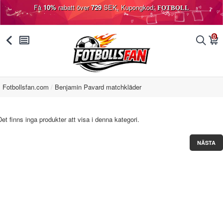
Få
10%
rabatt över
729
SEK, Kupongkod:
FOTBOLL
0
󰅯
󰂩
󰂨
󰃦
Fotbollsfan.com
Benjamin Pavard matchkläder
Det finns inga produkter att visa i denna kategori.
NÄSTA