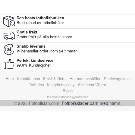
Den bästa fotbollsbutiken
Brett utbud av fotbollströjor
Gratis frakt
Gratis frakt på alla beställningar
Snabb leverans
Vi behandlar order inom 24 timmar
Perfekt kundservice
99.9% Kundnöjdhet
Hem
Kontakta oss
Frakt & Retur
Hur man beställer
Storleksguiden
Tvätttips
Integritetspolicy
Allmänna Villkor
Blogg
footballshirtsbase@gmail.com
© 2025 Fotbollsfan.com.
Fotbollskläder barn med namn
.