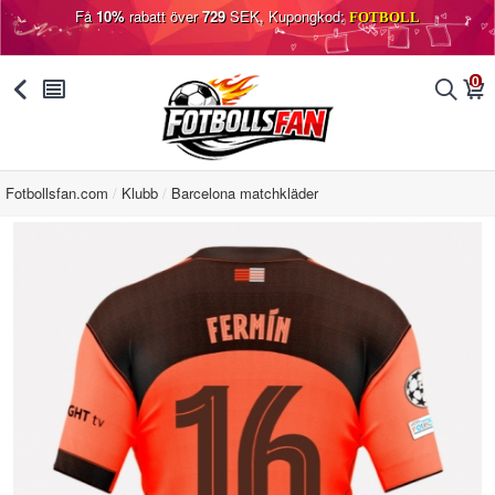
Få
10%
rabatt över
729
SEK, Kupongkod:
FOTBOLL
0
󰅯
󰂩
󰂨
󰃦
Fotbollsfan.com
Klubb
Barcelona matchkläder