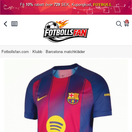
Få
10%
rabatt över
729
SEK, Kupongkod:
FOTBOLL
0
󰅯
󰂩
󰂨
󰃦
Fotbollsfan.com
Klubb
Barcelona matchkläder