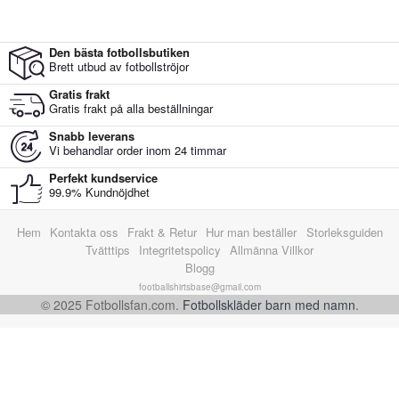
Den bästa fotbollsbutiken
Brett utbud av fotbollströjor
Gratis frakt
Gratis frakt på alla beställningar
Snabb leverans
Vi behandlar order inom 24 timmar
Perfekt kundservice
99.9% Kundnöjdhet
Hem
Kontakta oss
Frakt & Retur
Hur man beställer
Storleksguiden
Tvätttips
Integritetspolicy
Allmänna Villkor
Blogg
footballshirtsbase@gmail.com
© 2025 Fotbollsfan.com.
Fotbollskläder barn med namn
.