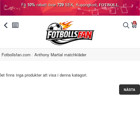
Få
10%
rabatt över
729
SEK, Kupongkod:
FOTBOLL
0
󰅯
󰂩
󰂨
󰃦
Fotbollsfan.com
Anthony Martial matchkläder
Det finns inga produkter att visa i denna kategori.
NÄSTA