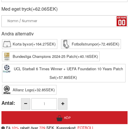
Med eget tryck(+62.06SEK)
Andra alternativ
Korta byxor(+164.27SEK)
Fotbollstrumpor(+72.49SEK)
Bundesliga Champions 2024-25 Patch(+40.16SEK)
UCL Starball 6 Times Winner + UEFA Foundation 10 Years Patch
Set(+57.89SEK)
Allianz Logo(+32.85SEK)
Antal:
Få
10%
rabatt över
729
SEK, Kupongkod:
FOTBOLL