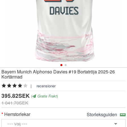
Bayern Munich Alphonso Davies #19 Bortatröja 2025-26
Kortärmad
|
recensioner
395.82SEK
(
Gratis Frakt
)
1 041.70SEK
Herrstorlekar
Storleksguiden