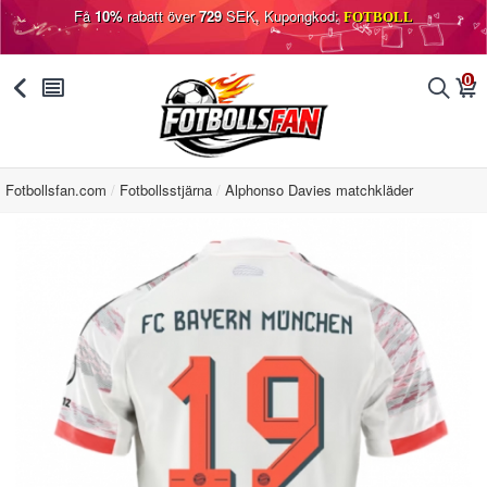
Få
10%
rabatt över
729
SEK, Kupongkod:
FOTBOLL
0
󰅯
󰂩
󰂨
󰃦
Fotbollsfan.com
Fotbollsstjärna
Alphonso Davies matchkläder