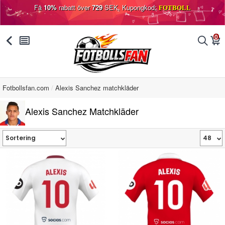
Få
10%
rabatt över
729
SEK, Kupongkod:
FOTBOLL
0
󰅯
󰂩
󰂨
󰃦
Fotbollsfan.com
Alexis Sanchez matchkläder
Alexis Sanchez Matchkläder