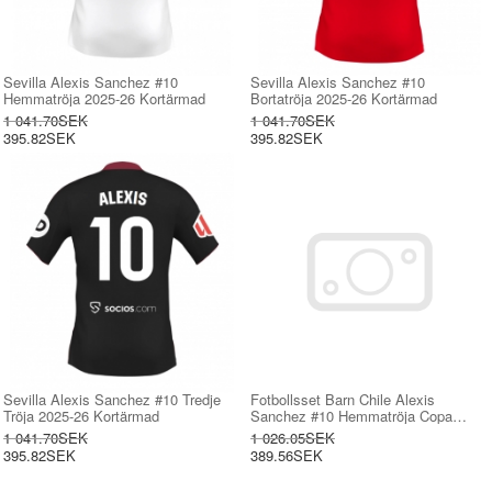
Sevilla Alexis Sanchez #10
Sevilla Alexis Sanchez #10
Hemmatröja 2025-26 Kortärmad
Bortatröja 2025-26 Kortärmad
1 041.70SEK
1 041.70SEK
395.82SEK
395.82SEK
Sevilla Alexis Sanchez #10 Tredje
Fotbollsset Barn Chile Alexis
Tröja 2025-26 Kortärmad
Sanchez #10 Hemmatröja Copa
America 2024 Mini-Kit Kortärmad (+
1 041.70SEK
1 026.05SEK
korta byxor)
395.82SEK
389.56SEK