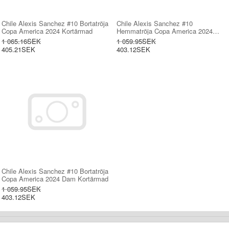
Chile Alexis Sanchez #10 Bortatröja
Chile Alexis Sanchez #10
Copa America 2024 Kortärmad
Hemmatröja Copa America 2024
Dam Kortärmad
1 065.16SEK
1 059.95SEK
405.21SEK
403.12SEK
Chile Alexis Sanchez #10 Bortatröja
Copa America 2024 Dam Kortärmad
1 059.95SEK
403.12SEK