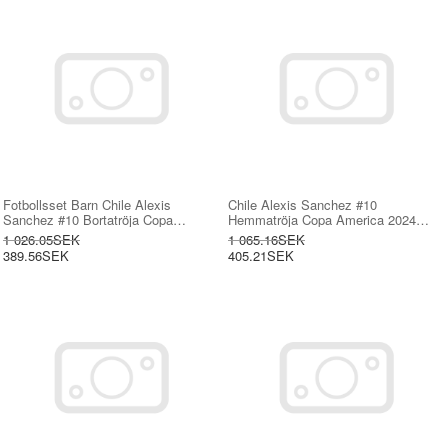
Fotbollsset Barn Chile Alexis
Chile Alexis Sanchez #10
Sanchez #10 Bortatröja Copa
Hemmatröja Copa America 2024
America 2024 Mini-Kit Kortärmad (+
Kortärmad
1 026.05SEK
1 065.16SEK
korta byxor)
389.56SEK
405.21SEK