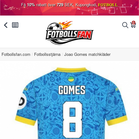
Få
10%
rabatt över
729
SEK, Kupongkod:
FOTBOLL
0
󰅯
󰂩
󰂨
󰃦
Fotbollsfan.com
Fotbollsstjärna
Joao Gomes matchkläder