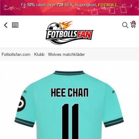
Få
10%
rabatt över
729
SEK, Kupongkod:
FOTBOLL
0
󰅯
󰂩
󰂨
󰃦
Fotbollsfan.com
Klubb
Wolves matchkläder