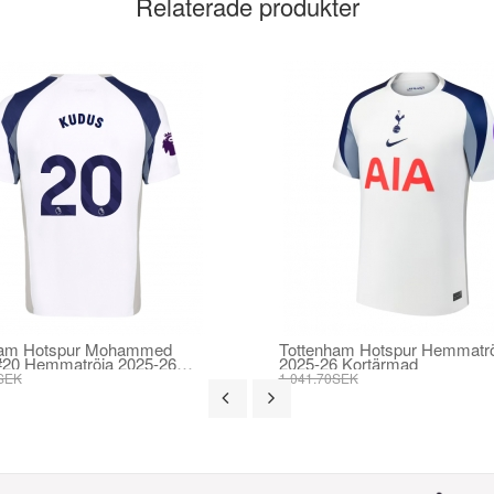
Relaterade produkter
ham Hotspur Mohammed
Tottenham Hotspur Hemmatrö
#20 Hemmatröja 2025-26
2025-26 Kortärmad
mad
SEK
1 041.70SEK
SEK
395.82SEK