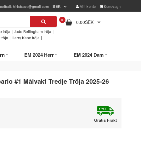
SEK
footballshirtsbase@gmail.com
Mitt konto
Kundvagn
0
0.00SEK
|
|
 tröja
Jude Bellingham tröja
|
|
tröja
Harry Kane tröja
rn
EM 2024 Herr
EM 2024 Dam
rio #1 Målvakt Tredje Tröja 2025-26
Gratis Frakt