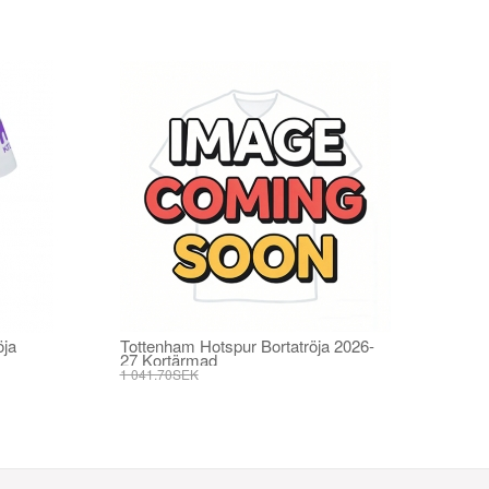
ja
Tottenham Hotspur Bortatröja 2026-
27 Kortärmad
1 041.70SEK
395.82SEK