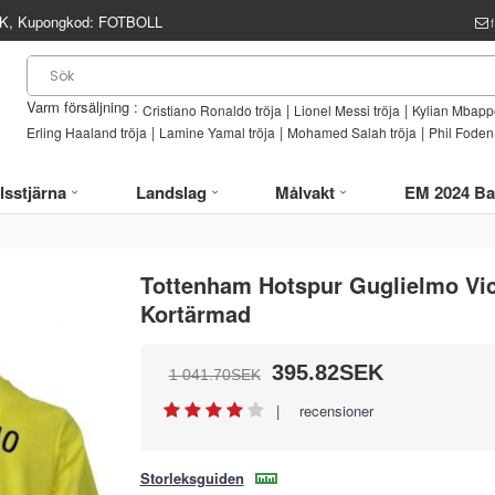
, Kupongkod:
FOTBOLL
Varm försäljning :
|
|
Cristiano Ronaldo tröja
Lionel Messi tröja
Kylian Mbappe
|
|
|
Erling Haaland tröja
Lamine Yamal tröja
Mohamed Salah tröja
Phil Foden 
lsstjärna
Landslag
Målvakt
EM 2024 Ba
Tottenham Hotspur Guglielmo Vica
Kortärmad
395.82SEK
1 041.70SEK
|
recensioner
Storleksguiden