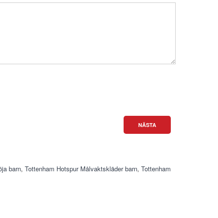
NÄSTA
öja barn
,
Tottenham Hotspur Målvaktskläder barn
,
Tottenham