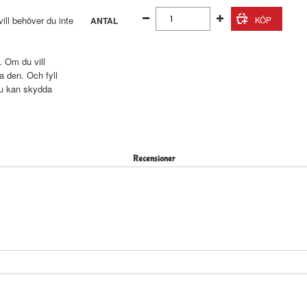
ll behöver du inte
ANTAL
. Om du vill
a den. Och fyll
du kan skydda
Recensioner