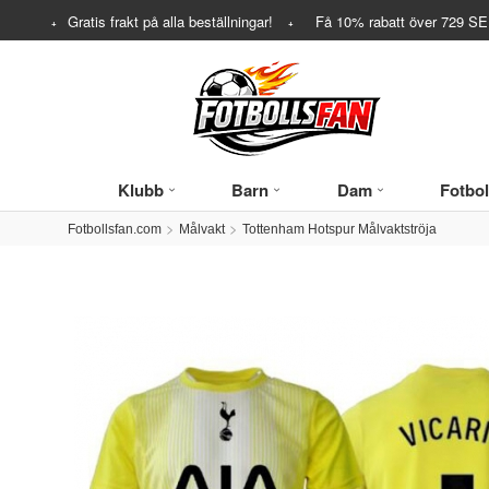
Gratis frakt på alla beställningar!
Få
10%
rabatt över
729
SEK
Klubb
Barn
Dam
Fotbol
Fotbollsfan.com
Målvakt
Tottenham Hotspur Målvaktströja